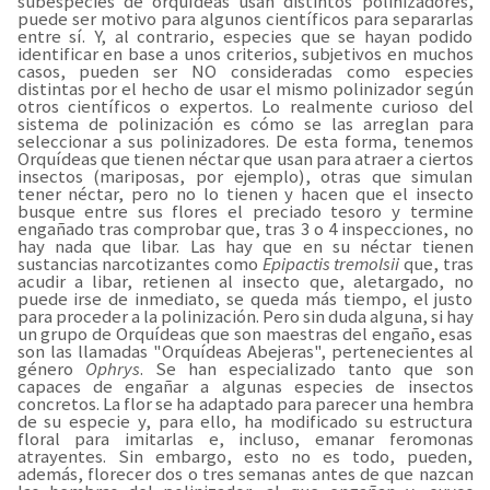
subespecies de orquídeas usan distintos polinizadores,
puede ser motivo para algunos científicos para separarlas
entre sí. Y, al contrario, especies que se hayan podido
identificar en base a unos criterios, subjetivos en muchos
casos, pueden ser NO consideradas como especies
distintas por el hecho de usar el mismo polinizador según
otros científicos o expertos. Lo realmente curioso del
sistema de polinización es cómo se las arreglan para
seleccionar a sus polinizadores. De esta forma, tenemos
Orquídeas que tienen néctar que usan para atraer a ciertos
insectos (mariposas, por ejemplo), otras que simulan
tener néctar, pero no lo tienen y hacen que el insecto
busque entre sus flores el preciado tesoro y termine
engañado tras comprobar que, tras 3 o 4 inspecciones, no
hay nada que libar. Las hay que en su néctar tienen
sustancias narcotizantes como
Epipactis tremolsii
que, tras
acudir a libar, retienen al insecto que, aletargado, no
puede irse de inmediato, se queda más tiempo, el justo
para proceder a la polinización. Pero sin duda alguna, si hay
un grupo de Orquídeas que son maestras del engaño, esas
son las llamadas "Orquídeas Abejeras", pertenecientes al
género
Ophrys
. Se han especializado tanto que son
capaces de engañar a algunas especies de insectos
concretos. La flor se ha adaptado para parecer una hembra
de su especie y, para ello, ha modificado su estructura
floral para imitarlas e, incluso, emanar feromonas
atrayentes. Sin embargo, esto no es todo, pueden,
además, florecer dos o tres semanas antes de que nazcan