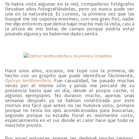
Ya había visto algunas en la red, compañeros fotógrafos
llevaban años fotografiándolas, pero yo nunca pude ver
una en la naturaleza. Es curioso, la primera vez que las
busqué me las suponía enormes, con una gran flor, nadie
me dijo entonces que debía bajar mucho más la vista, casi a
la altura de mis botas de campo porque podría estar
pisando alguna y no haberme dado cuenta.
Hace unos años, escasos, me topé con la primera, de
hecho con un grupito que pude identificar fácilmente,
Ophrys tenthrenifera
. Fue casualidad, he pasado muchas
veces por el mismo sitio y jamás me percaté de su
presencia hasta que un día, desde el propio coche, vi
algunos ejemplares. No duraron mucho, apenas unas
semanas después ya se habían volatilizado por este
motivo era fácil que antes no las hubiera visto, primero
porque no tenía los ojos acondicionados para buscarlas,
segundo porque su estadio floral es realmente corto,
especialmente en el sur donde el calor hace que todo se
marchite pronto.
Por aquel entonces apenas les dediqué mucho tiempo,