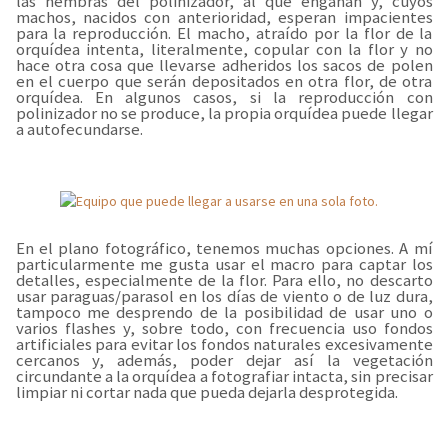
las hembras del polinizador, al que engañan y, cuyos
machos, nacidos con anterioridad, esperan impacientes
para la reproducción. El macho, atraído por la flor de la
orquídea intenta, literalmente, copular con la flor y no
hace otra cosa que llevarse adheridos los sacos de polen
en el cuerpo que serán depositados en otra flor, de otra
orquídea. En algunos casos, si la reproducción con
polinizador no se produce, la propia orquídea puede llegar
a autofecundarse.
En el plano fotográfico, tenemos muchas opciones. A mí
particularmente me gusta usar el macro para captar los
detalles, especialmente de la flor. Para ello, no descarto
usar paraguas/parasol en los días de viento o de luz dura,
tampoco me desprendo de la posibilidad de usar uno o
varios flashes y, sobre todo, con frecuencia uso fondos
artificiales para evitar los fondos naturales excesivamente
cercanos y, además, poder dejar así la vegetación
circundante a la orquídea a fotografiar intacta, sin precisar
limpiar ni cortar nada que pueda dejarla desprotegida.