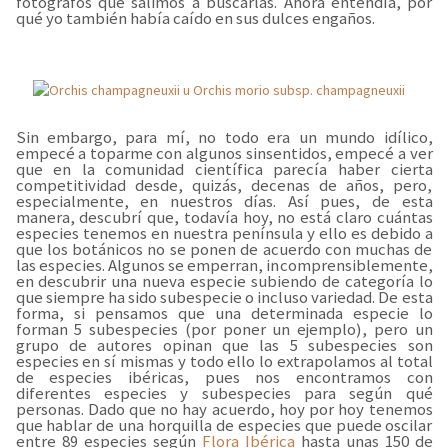
fotógrafos que salimos a buscarlas. Ahora entendía, por
qué yo también había caído en sus dulces engaños.
Sin embargo, para mí, no todo era un mundo idílico,
empecé a toparme con algunos sinsentidos, empecé a ver
que en la comunidad científica parecía haber cierta
competitividad desde, quizás, decenas de años, pero,
especialmente, en nuestros días. Así pues, de esta
manera, descubrí que, todavía hoy, no está claro cuántas
especies tenemos en nuestra península y ello es debido a
que los botánicos no se ponen de acuerdo con muchas de
las especies. Algunos se emperran, incomprensiblemente,
en descubrir una nueva especie subiendo de categoría lo
que siempre ha sido subespecie o incluso variedad. De esta
forma, si pensamos que una determinada especie lo
forman 5 subespecies (por poner un ejemplo), pero un
grupo de autores opinan que las 5 subespecies son
especies en sí mismas y todo ello lo extrapolamos al total
de especies ibéricas, pues nos encontramos con
diferentes especies y subespecies para según qué
personas. Dado que no hay acuerdo, hoy por hoy tenemos
que hablar de una horquilla de especies que puede oscilar
entre 89 especies según
Flora Ibérica
hasta unas 150 de