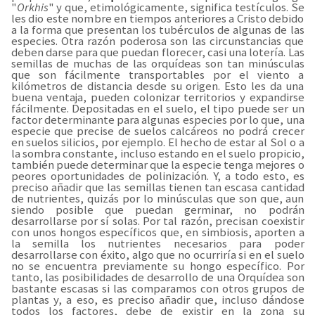
"
Orkhis
" y que, etimológicamente, significa testículos. Se
les dio este nombre en tiempos anteriores a Cristo debido
a la forma que presentan los tubérculos de algunas de las
especies. Otra razón poderosa son las circunstancias que
deben darse para que puedan florecer, casi una lotería. Las
semillas de muchas de las orquídeas son tan minúsculas
que son fácilmente transportables por el viento a
kilómetros de distancia desde su origen. Esto les da una
buena ventaja, pueden colonizar territorios y expandirse
fácilmente. Depositadas en el suelo, el tipo puede ser un
factor determinante para algunas especies por lo que, una
especie que precise de suelos calcáreos no podrá crecer
en suelos silicios, por ejemplo. El hecho de estar al Sol o a
la sombra constante, incluso estando en el suelo propicio,
también puede determinar que la especie tenga mejores o
peores oportunidades de polinización. Y, a todo esto, es
preciso añadir que las semillas tienen tan escasa cantidad
de nutrientes, quizás por lo minúsculas que son que, aun
siendo posible que puedan germinar, no podrán
desarrollarse por sí solas. Por tal razón, precisan coexistir
con unos hongos específicos que, en simbiosis, aporten a
la semilla los nutrientes necesarios para poder
desarrollarse con éxito, algo que no ocurriría si en el suelo
no se encuentra previamente su hongo específico. Por
tanto, las posibilidades de desarrollo de una Orquídea son
bastante escasas si las comparamos con otros grupos de
plantas y, a eso, es preciso añadir que, incluso dándose
todos los factores, debe de existir en la zona su