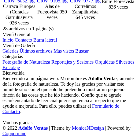
Entre Flores
vista
Carraca Europea
Alas de
Correlimos
836 veces
(Coracias
Fuego
vista 950
Zarapitín
vista
Garrulus)
vista
veces
645 veces
926 veces
28 archivos en 1 página(s)
Menú General
Inicio
Contacto
Barra lateral
Menú de Galería
Galerías
Últimos archivos
Más vistos
Buscar
Categorías
Fotografía de Naturaleza
Reportajes y Sesiones
Orquídeas Silvestres
Bricolaje
Bienvenida
Bienvenido a mi página web. Mi nombre es
Adolfo Ventas
, amante
de la fotografía de naturaleza. Te doy las gracias por visitar este
humilde sitio con el que sólo he pretendido mostrar un pequeño
rincón de las cosas que he ido haciendo. Confío que te agrade,
estaré encantado de leer cualquier sugerencia al respecto que me
ayude a mejorarla. Para ello, puedes utilizar el
Formulario de
Contacto
.
Muchas gracias.
© 2022
Adolfo Ventas
| Theme by
MonicaNDesign
| Powered by
Coppermine