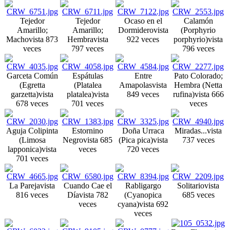
Tejedor
Tejedor
Ocaso en el
Calamón
Amarillo;
Amarillo;
Dormidero
vista
(Porphyrio
Macho
vista 873
Hembra
vista
922 veces
porphyrio)
vista
veces
797 veces
796 veces
Garceta Común
Espátulas
Entre
Pato Colorado;
(Egretta
(Platalea
Amapolas
vista
Hembra (Netta
garzetta)
vista
platalea)
vista
849 veces
rufina)
vista 666
678 veces
701 veces
veces
Aguja Colipinta
Estornino
Doña Urraca
Miradas...
vista
(Limosa
Negro
vista 685
(Pica pica)
vista
737 veces
lapponica)
vista
veces
720 veces
701 veces
La Pareja
vista
Cuando Cae el
Rabligargo
Solitario
vista
816 veces
Día
vista 782
(Cyanopica
685 veces
veces
cyana)
vista 692
veces