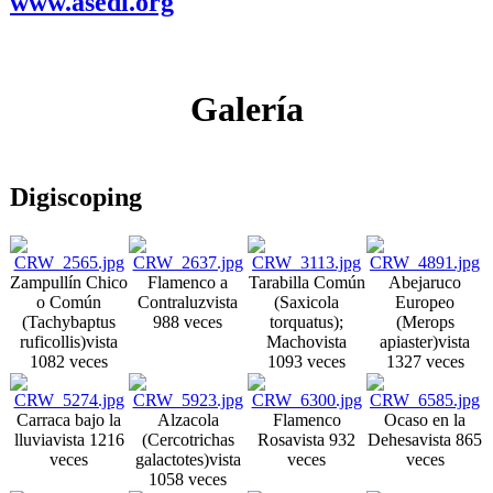
www.asedi.org
Galería
Digiscoping
Zampullín Chico
Flamenco a
Tarabilla Común
Abejaruco
o Común
Contraluz
vista
(Saxicola
Europeo
(Tachybaptus
988 veces
torquatus);
(Merops
ruficollis)
vista
Macho
vista
apiaster)
vista
1082 veces
1093 veces
1327 veces
Carraca bajo la
Alzacola
Flamenco
Ocaso en la
lluvia
vista 1216
(Cercotrichas
Rosa
vista 932
Dehesa
vista 865
veces
galactotes)
vista
veces
veces
1058 veces