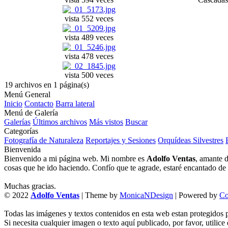
vista 552 veces
vista 489 veces
vista 478 veces
vista 500 veces
19 archivos en 1 página(s)
Menú General
Inicio
Contacto
Barra lateral
Menú de Galería
Galerías
Últimos archivos
Más vistos
Buscar
Categorías
Fotografía de Naturaleza
Reportajes y Sesiones
Orquídeas Silvestres
Bienvenida
Bienvenido a mi página web. Mi nombre es
Adolfo Ventas
, amante d
cosas que he ido haciendo. Confío que te agrade, estaré encantado de l
Muchas gracias.
© 2022
Adolfo Ventas
| Theme by
MonicaNDesign
| Powered by
Co
Todas las imágenes y textos contenidos en esta web estan protegidos p
Si necesita cualquier imagen o texto aquí publicado, por favor, utilice