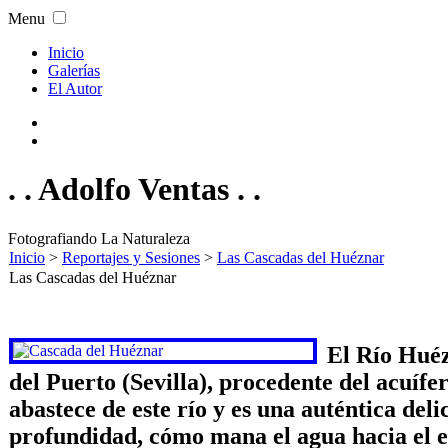
Menu
Inicio
Galerías
El Autor
. . Adolfo Ventas . .
Fotografiando La Naturaleza
Inicio
>
Reportajes y Sesiones
>
Las Cascadas del Huéznar
Las Cascadas del Huéznar
El Río Huéz
del Puerto (Sevilla), procedente del acuíf
abastece de este río y es una auténtica del
profundidad, cómo mana el agua hacia el e