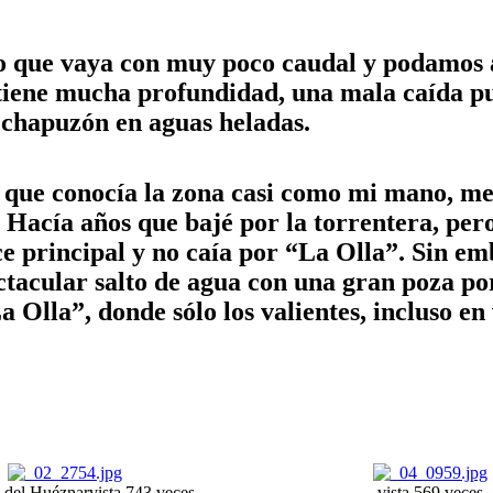
vo que vaya con muy poco caudal y podamos 
o tiene mucha profundidad, una mala caída 
n chapuzón en aguas heladas.
o que conocía la zona casi como mi mano, me
 Hacía años que bajé por la torrentera, pe
ce principal y no caía por “La Olla”. Sin e
ctacular salto de agua con una gran poza p
a Olla”, donde sólo los valientes, incluso e
 del Huéznar
vista 743 veces
vista 569 veces