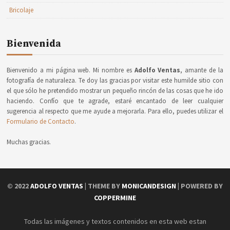
Bricolaje
Bienvenida
Bienvenido a mi página web. Mi nombre es
Adolfo Ventas
, amante de la
fotografía de naturaleza. Te doy las gracias por visitar este humilde sitio con
el que sólo he pretendido mostrar un pequeño rincón de las cosas que he ido
haciendo. Confío que te agrade, estaré encantado de leer cualquier
sugerencia al respecto que me ayude a mejorarla. Para ello, puedes utilizar el
Formulario de Contacto
.
Muchas gracias.
© 2022
ADOLFO VENTAS
| THEME BY
MONICANDESIGN
| POWERED BY
COPPERMINE
Todas las imágenes y textos contenidos en esta web estan