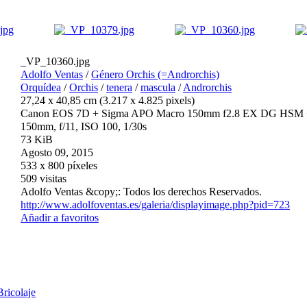
_VP_10360.jpg
Adolfo Ventas
/
Género Orchis (=Androrchis)
Orquídea
/
Orchis
/
tenera
/
mascula
/
Androrchis
27,24 x 40,85 cm (3.217 x 4.825 pixels)
Canon EOS 7D + Sigma APO Macro 150mm f2.8 EX DG HSM + F
150mm, f/11, ISO 100, 1/30s
73 KiB
Agosto 09, 2015
533 x 800 píxeles
509 visitas
Adolfo Ventas &copy;: Todos los derechos Reservados.
http://www.adolfoventas.es/galeria/displayimage.php?pid=723
Añadir a favoritos
Bricolaje