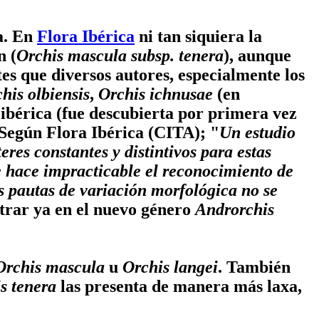
a. En
Flora Ibérica
ni tan siquiera la
n (
Orchis mascula subsp. tenera
), aunque
es que diversos autores, especialmente los
his olbiensis
,
Orchis ichnusae
(en
 ibérica (fue descubierta por primera vez
Según Flora Ibérica (CITA); "
Un estudio
res constantes y distintivos para estas
 hace impracticable el reconocimiento de
as pautas de variación morfológica no se
ntrar ya en el nuevo género
Androrchis
Orchis mascula
u
Orchis langei
. También
s tenera
las presenta de manera más laxa,