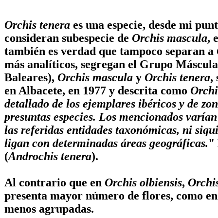
Orchis tenera
es una especie, desde mi pu
consideran subespecie de
Orchis mascula
, 
también es verdad que tampoco separan a
más analíticos, segregan el Grupo Máscula 
Baleares),
Orchis mascula
y
Orchis tenera
,
en Albacete, en 1977 y descrita como
Orchi
detallado de los ejemplares ibéricos y de zo
presuntas especies. Los mencionados varían
las referidas entidades taxonómicas, ni siqu
ligan con determinadas áreas geográficas.
"
(
Androchis tenera
).
Al contrario que en
Orchis olbiensis
,
Orchi
presenta mayor número de flores, como e
menos agrupadas.