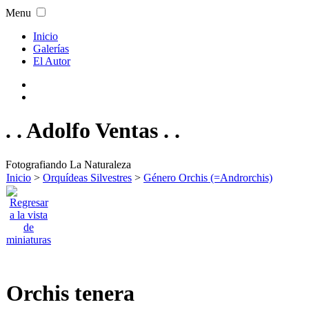
Menu
Inicio
Galerías
El Autor
. . Adolfo Ventas . .
Fotografiando La Naturaleza
Inicio
>
Orquídeas Silvestres
>
Género Orchis (=Androrchis)
Orchis tenera