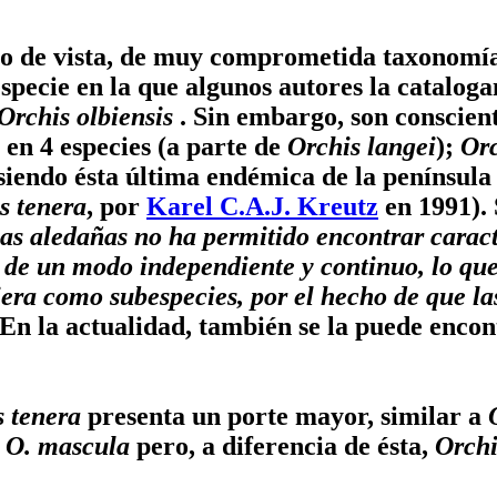
nto de vista, de muy comprometida taxonomí
especie en la que algunos autores la cataloga
Orchis olbiensis
. Sin embargo, son conscient
en 4 especies (a parte de
Orchis langei
);
Orc
 siendo ésta última endémica de la península
s tenera
, por
Karel C.A.J. Kreutz
en 1991). 
nas aledañas no ha permitido encontrar caracte
 de un modo independiente y continuo, lo que
iera como subespecies, por el hecho de que l
 En la actualidad, también se la puede enco
s tenera
presenta un porte mayor, similar a
n
O. mascula
pero, a diferencia de ésta,
Orchi