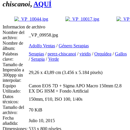
chiscanoi
,
AQUÍ
Informacion de archivo
Nombre del
_VP_09958.jpg
archivo:
Nombre de
Adolfo Ventas
/
Género Serapias
álbum:
Palabras
Serapias
/
perez-chiscanoi
/
viridis
/
Orquídea
/
Gallos
clave:
/
Serapia
/
Verde
Tamaño de
Impresión a
29,26 x 43,89 cm (3.456 x 5.184 pixels)
300ppp sin
interpolar:
Equipo
Canon EOS 7D + Sigma APO Macro 150mm f2.8
Utilizado:
EX DG HSM + Fondo Artificial
Datos
150mm, f/10, ISO 100, 1/40s
técnicos:
Tamaño del
70 KiB
archivo:
Fecha
Julio 10, 2015
añadida:
Dimensiones:
533 x 800 píxeles