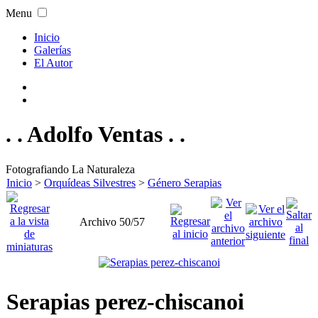
Menu
Inicio
Galerías
El Autor
. . Adolfo Ventas . .
Fotografiando La Naturaleza
Inicio
>
Orquídeas Silvestres
>
Género Serapias
Archivo 50/57
Serapias perez-chiscanoi