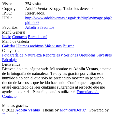
Visto:
354 visitas
Copyright
Adolfo Ventas &copy;: Todos los derechos
IPTC:
Reservados.
URL:
http://www.adolfoventas.es/galeria/displayimage.php?
pid=699
Favoritos:
Añadir a favoritos
Menú General
Inicio
Contacto
Barra lateral
Menú de Galería
Galerías
Últimos archivos
Más vistos
Buscar
Categorías
Fotografía de Naturaleza
Reportajes y Sesiones
Orquídeas Silvestres
Bricolaje
Bienvenida
Bienvenido a mi página web. Mi nombre es
Adolfo Ventas
, amante
de la fotografía de naturaleza. Te doy las gracias por visitar este
humilde sitio con el que sólo he pretendido mostrar un pequeño
rincón de las cosas que he ido haciendo. Confío que te agrade,
estaré encantado de leer cualquier sugerencia al respecto que me
ayude a mejorarla. Para ello, puedes utilizar el
Formulario de
Contacto
.
Muchas gracias.
© 2022
Adolfo Ventas
| Theme by
MonicaNDesign
| Powered by