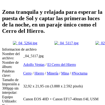
Zona tranquila y relajada para esperar la
puesta de Sol y captar las primeras luces
de la noche, en un paraje único como el
Cerro del Hierro.
Informacion de archivo
Nombre del
_04_5117.jpg
archivo:
Nombre de
Adolfo Ventas
/
El Cerro del Hierro
álbum:
Palabras
Cerro
/
Hierro
/
Minería
/
Mina
/
#Nocturna
clave:
Tamaño de
Impresión a
32,92 x 21,95 cm (3.888 x 2.592 pixels)
300ppp sin
interpolar:
Equipo
Canon EOS 40D + Canon EF17-40mm f/4L USM
Utilizado: