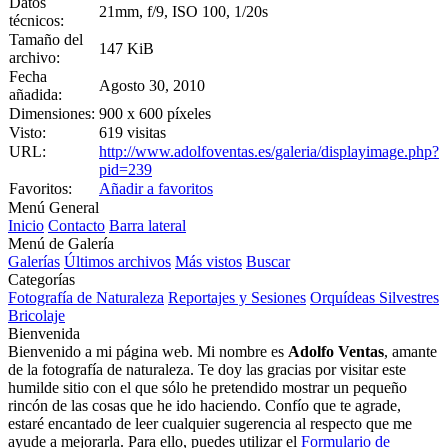
Datos
21mm, f/9, ISO 100, 1/20s
técnicos:
Tamaño del
147 KiB
archivo:
Fecha
Agosto 30, 2010
añadida:
Dimensiones:
900 x 600 píxeles
Visto:
619 visitas
URL:
http://www.adolfoventas.es/galeria/displayimage.php?
pid=239
Favoritos:
Añadir a favoritos
Menú General
Inicio
Contacto
Barra lateral
Menú de Galería
Galerías
Últimos archivos
Más vistos
Buscar
Categorías
Fotografía de Naturaleza
Reportajes y Sesiones
Orquídeas Silvestres
Bricolaje
Bienvenida
Bienvenido a mi página web. Mi nombre es
Adolfo Ventas
, amante
de la fotografía de naturaleza. Te doy las gracias por visitar este
humilde sitio con el que sólo he pretendido mostrar un pequeño
rincón de las cosas que he ido haciendo. Confío que te agrade,
estaré encantado de leer cualquier sugerencia al respecto que me
ayude a mejorarla. Para ello, puedes utilizar el
Formulario de