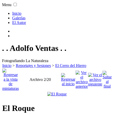
Menu
Inicio
Galerías
El Autor
. . Adolfo Ventas . .
Fotografiando La Naturaleza
Inicio
>
Reportajes y Sesiones
>
El Cerro del Hierro
Archivo 2/20
El Roque