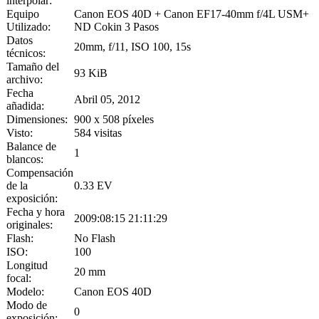
interpolar:
Equipo
Canon EOS 40D + Canon EF17-40mm f/4L USM+
Utilizado:
ND Cokin 3 Pasos
Datos
20mm, f/11, ISO 100, 15s
técnicos:
Tamaño del
93 KiB
archivo:
Fecha
Abril 05, 2012
añadida:
Dimensiones:
900 x 508 píxeles
Visto:
584 visitas
Balance de
1
blancos:
Compensación
de la
0.33 EV
exposición:
Fecha y hora
2009:08:15 21:11:29
originales:
Flash:
No Flash
ISO:
100
Longitud
20 mm
focal:
Modelo:
Canon EOS 40D
Modo de
0
exposición: