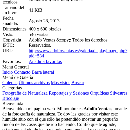
técnicos:
Tamaño del
41 KiB
archivo:
Fecha
Agosto 28, 2013
añadida:
Dimensiones:
400 x 600 píxeles
Visto:
546 visitas
Copyright
Adolfo Ventas &copy;: Todos los derechos
IPTC:
Reservados.
URL:
http://www.adolfoventas.es/galeria/displayimage.php?
pid=534
Favoritos:
Añadir a favoritos
Menú General
Inicio
Contacto
Barra lateral
Menú de Galería
Galerías
Últimos archivos
Más vistos
Buscar
Categorías
Fotografía de Naturaleza
Reportajes y Sesiones
Orquídeas Silvestres
Bricolaje
Bienvenida
Bienvenido a mi página web. Mi nombre es
Adolfo Ventas
, amante
de la fotografía de naturaleza. Te doy las gracias por visitar este
humilde sitio con el que sólo he pretendido mostrar un pequeño
rincón de las cosas que he ido haciendo. Confío que te agrade,
estaré encantado de leer cualquier sugerencia al respecto que me