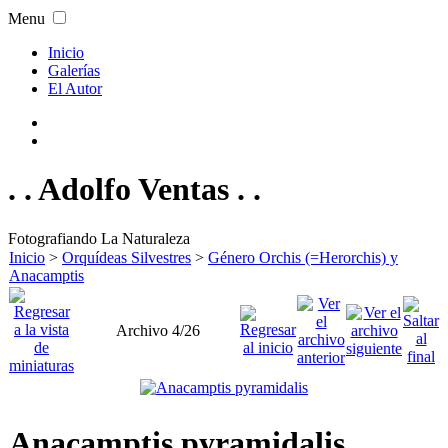
Menu
Inicio
Galerías
El Autor
. . Adolfo Ventas . .
Fotografiando La Naturaleza
Inicio
>
Orquídeas Silvestres
>
Género Orchis (=Herorchis) y
Anacamptis
Archivo 4/26
Anacamptis pyramidalis