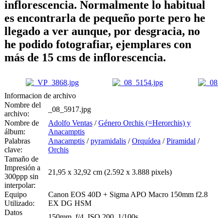
inflorescencia. Normalmente lo habitual
es encontrarla de pequeño porte pero he
llegado a ver aunque, por desgracia, no
he podido fotografiar, ejemplares con
más de 15 cms de inflorescencia.
Informacion de archivo
Nombre del
_08_5917.jpg
archivo:
Nombre de
Adolfo Ventas
/
Género Orchis (=Herorchis) y
álbum:
Anacamptis
Palabras
Anacamptis
/
pyramidalis
/
Orquídea
/
Piramidal
/
clave:
Orchis
Tamaño de
Impresión a
21,95 x 32,92 cm (2.592 x 3.888 pixels)
300ppp sin
interpolar:
Equipo
Canon EOS 40D + Sigma APO Macro 150mm f2.8
Utilizado:
EX DG HSM
Datos
150mm, f/4, ISO 200, 1/100s