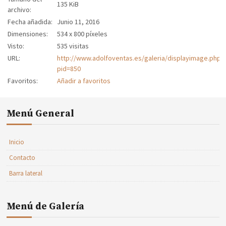
135 KiB
archivo:
Fecha añadida:
Junio 11, 2016
Dimensiones:
534 x 800 píxeles
Visto:
535 visitas
URL:
http://www.adolfoventas.es/galeria/displayimage.php?
pid=850
Favoritos:
Añadir a favoritos
Menú General
Inicio
Contacto
Barra lateral
Menú de Galería