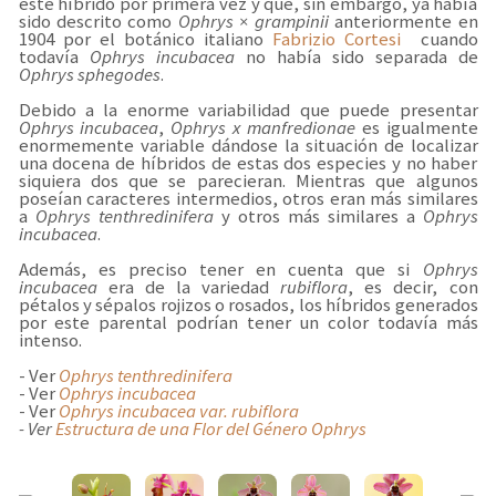
este híbrido por primera vez y que, sin embargo, ya había
sido descrito como
Ophrys × grampinii
anteriormente en
1904 por el botánico italiano
Fabrizio Cortesi
cuando
todavía
Ophrys incubacea
no había sido separada de
Ophrys sphegodes
.
Debido a la enorme variabilidad que puede presentar
Ophrys incubacea
,
Ophrys x manfredionae
es igualmente
enormemente variable dándose la situación de localizar
una docena de híbridos de estas dos especies y no haber
siquiera dos que se parecieran. Mientras que algunos
poseían caracteres intermedios, otros eran más similares
a
Ophrys tenthredinifera
y otros más similares a
Ophrys
incubacea
.
Además, es preciso tener en cuenta que si
Ophrys
incubacea
era de la variedad
rubiflora
, es decir, con
pétalos y sépalos rojizos o rosados, los híbridos generados
por este parental podrían tener un color todavía más
intenso.
- Ver
Ophrys tenthredinifera
- Ver
Ophrys incubacea
- Ver
Ophrys incubacea var.
rubiflora
- Ver
Estructura de una Flor del Género
Ophrys