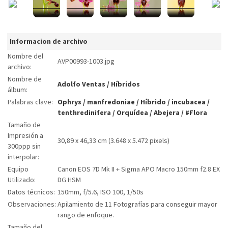
Informacion de archivo
Nombre del
AVP00993-1003.jpg
archivo:
Nombre de
Adolfo Ventas
/
Híbridos
álbum:
Palabras clave:
Ophrys
/
manfredoniae
/
Híbrido
/
incubacea
/
tenthredinifera
/
Orquídea
/
Abejera
/
#Flora
Tamaño de
Impresión a
30,89 x 46,33 cm (3.648 x 5.472 pixels)
300ppp sin
interpolar:
Equipo
Canon EOS 7D Mk II + Sigma APO Macro 150mm f2.8 EX
Utilizado:
DG HSM
Datos técnicos:
150mm, f/5.6, ISO 100, 1/50s
Observaciones:
Apilamiento de 11 Fotografías para conseguir mayor
rango de enfoque.
Tamaño del