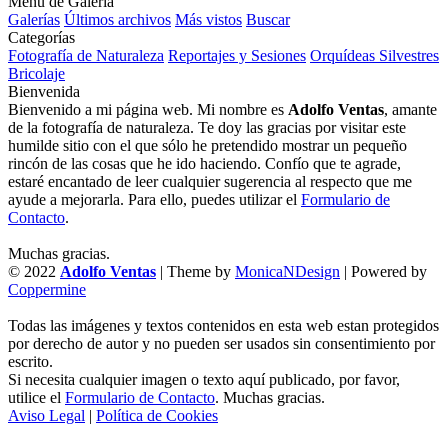
Menú de Galería
Galerías
Últimos archivos
Más vistos
Buscar
Categorías
Fotografía de Naturaleza
Reportajes y Sesiones
Orquídeas Silvestres
Bricolaje
Bienvenida
Bienvenido a mi página web. Mi nombre es
Adolfo Ventas
, amante
de la fotografía de naturaleza. Te doy las gracias por visitar este
humilde sitio con el que sólo he pretendido mostrar un pequeño
rincón de las cosas que he ido haciendo. Confío que te agrade,
estaré encantado de leer cualquier sugerencia al respecto que me
ayude a mejorarla. Para ello, puedes utilizar el
Formulario de
Contacto
.
Muchas gracias.
© 2022
Adolfo Ventas
| Theme by
MonicaNDesign
| Powered by
Coppermine
Todas las imágenes y textos contenidos en esta web estan protegidos
por derecho de autor y no pueden ser usados sin consentimiento por
escrito.
Si necesita cualquier imagen o texto aquí publicado, por favor,
utilice el
Formulario de Contacto
. Muchas gracias.
Aviso Legal
|
Política de Cookies