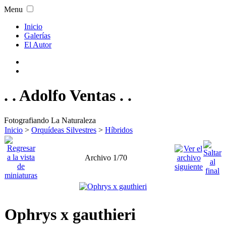
Menu
Inicio
Galerías
El Autor
. . Adolfo Ventas . .
Fotografiando La Naturaleza
Inicio
>
Orquídeas Silvestres
>
Híbridos
Archivo 1/70
Ophrys x gauthieri