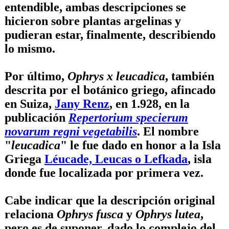
entendible, ambas descripciones se
hicieron sobre plantas argelinas y
pudieran estar, finalmente, describiendo
lo mismo.
Por último,
Ophrys x leucadica
, también
descrita por el botánico griego, afincado
en Suiza,
Jany Renz
, en 1.928, en la
publicación
Repertorium specierum
novarum regni vegetabilis
. El nombre
"
leucadica
" le fue dado en honor a la Isla
Griega
Léucade, Leucas o Lefkada
, isla
donde fue localizada por primera vez.
Cabe indicar que la descripción original
relaciona
Ophrys fusca
y
Ophrys lutea
,
pero es de suponer, dado lo complejo del