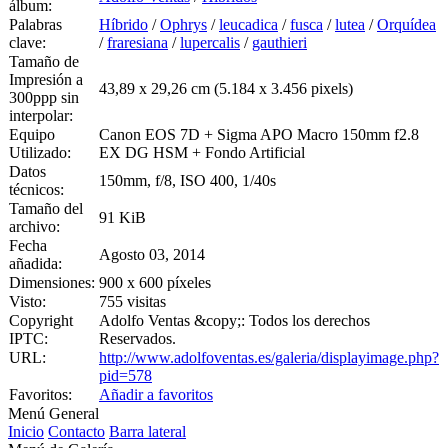
álbum:
Palabras
Híbrido
/
Ophrys
/
leucadica
/
fusca
/
lutea
/
Orquídea
clave:
/
fraresiana
/
lupercalis
/
gauthieri
Tamaño de
Impresión a
43,89 x 29,26 cm (5.184 x 3.456 pixels)
300ppp sin
interpolar:
Equipo
Canon EOS 7D + Sigma APO Macro 150mm f2.8
Utilizado:
EX DG HSM + Fondo Artificial
Datos
150mm, f/8, ISO 400, 1/40s
técnicos:
Tamaño del
91 KiB
archivo:
Fecha
Agosto 03, 2014
añadida:
Dimensiones:
900 x 600 píxeles
Visto:
755 visitas
Copyright
Adolfo Ventas &copy;: Todos los derechos
IPTC:
Reservados.
URL:
http://www.adolfoventas.es/galeria/displayimage.php?
pid=578
Favoritos:
Añadir a favoritos
Menú General
Inicio
Contacto
Barra lateral