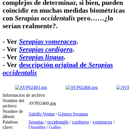
complejos de determinar, si bien, pueden
coincidir en muchas medidas biométricas
con
Serapias occidentalis
pero……¿lo
serían realmente?.
- Ver
Serapias vomeracea
.
- Ver
Serapias cordigera
.
- Ver
Serapias lingua
.
- Ver
descripción original de
Serapias
occidentalis
Informacion de archivo
Nombre del
AVP02460.jpg
archivo:
Nombre de
Adolfo Ventas
/
Género Serapias
álbum:
Palabras
Serapias
/
occidentalis
/
cordigera
/
vomeracea
/
clave:
Orquídea
/
Gallos