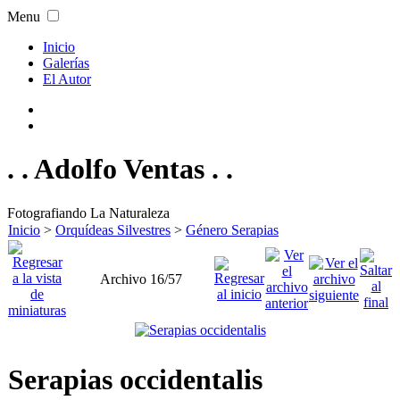
Menu
Inicio
Galerías
El Autor
. . Adolfo Ventas . .
Fotografiando La Naturaleza
Inicio
>
Orquídeas Silvestres
>
Género Serapias
Archivo 16/57
Serapias occidentalis