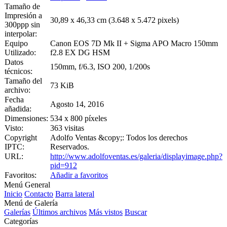
Tamaño de
Impresión a
30,89 x 46,33 cm (3.648 x 5.472 pixels)
300ppp sin
interpolar:
Equipo
Canon EOS 7D Mk II + Sigma APO Macro 150mm
Utilizado:
f2.8 EX DG HSM
Datos
150mm, f/6.3, ISO 200, 1/200s
técnicos:
Tamaño del
73 KiB
archivo:
Fecha
Agosto 14, 2016
añadida:
Dimensiones:
534 x 800 píxeles
Visto:
363 visitas
Copyright
Adolfo Ventas &copy;: Todos los derechos
IPTC:
Reservados.
URL:
http://www.adolfoventas.es/galeria/displayimage.php?
pid=912
Favoritos:
Añadir a favoritos
Menú General
Inicio
Contacto
Barra lateral
Menú de Galería
Galerías
Últimos archivos
Más vistos
Buscar
Categorías