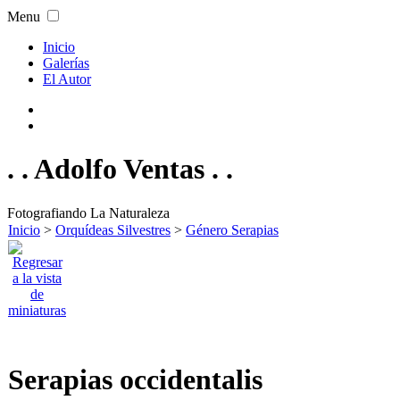
Menu
Inicio
Galerías
El Autor
. . Adolfo Ventas . .
Fotografiando La Naturaleza
Inicio
>
Orquídeas Silvestres
>
Género Serapias
Serapias occidentalis