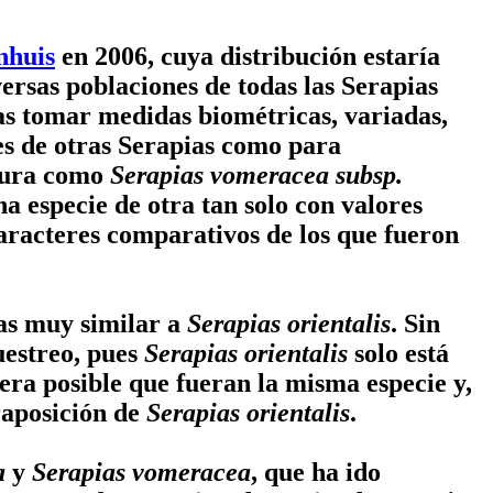
nhuis
en 2006, cuya distribución estaría
versas poblaciones de todas las Serapias
as tomar medidas biométricas, variadas,
es de otras Serapias como para
adura como
Serapias vomeracea subsp.
a especie de otra tan solo con valores
aracteres comparativos de los que fueron
ias muy similar a
Serapias orientalis
. Sin
uestreo, pues
Serapias orientalis
solo está
 era posible que fueran la misma especie y,
aposición de
Serapias orientalis
.
a
y
Serapias vomeracea
, que ha ido