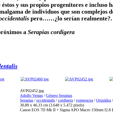
e éstos y sus propios progenitores e incluso 
 amalgama de individuos que son complejos de
occidentalis
pero……¿lo serían realmente?.
 próximos a
Serapias cordigera
entalis
AVP02452.jpg
Adolfo Ventas
/
Género Serapias
Serapias
/
occidentalis
/
cordigera
/
vomeracea
/
Orquídea
30,89 x 46,33 cm (3.648 x 5.472 pixels)
Canon EOS 7D Mk II + Sigma APO Macro 150mm f2.