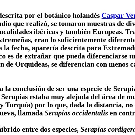
descrita por el botánico holandés
Caspar Ve
tudio que realizó, se tomaron muestras de di
localidades ibéricas y también Europeas. Tr
xtremeñas, eran lo suficientemente diferent
ta la fecha, aparecía descrita para Extrem
co es de extrañar que pueda diferenciarse un
én de Orquídeas, se diferencian con menos c
a a la conclusión de ser una especie de Serap
e Serapias estaba muy alejada del área de m
 Turquía) por lo que, dada la distancia, no
 nueva, llamada
Serapias occidentalis
en contr
íbrido entre dos especies,
Serapias cordiger