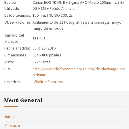
Equipo
Canon EOS 7D Mk II + Sigma APO Macro 150mm f2.8 EX
Utilizado:
DG HSM + Fondo Artificial
Datos técnicos:
150mm, f/9, ISO 100, 2s
Observaciones:
Apilamiento de 11 Fotografías para conseguir mayor
rango de enfoque.
Tamaño del
111 KiB
archivo:
Fecha añadida:
Julio 20, 2016
Dimensiones:
534 x 800 píxeles
Visto:
377 visitas
URL:
http://www.adolfoventas.es/galeria/displayimage.php?
pid=886
Favoritos:
Añadir a favoritos
Menú General
Inicio
Contacto