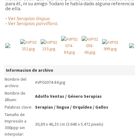
para él, ni su amigo Todaro le había dado alguna referencia
de ella.
-
Ver
Serapias lingua
.
-
Ver
Serapias parviflora
.
Informacion de archivo
Nombre del
AVP02074-84.jpg
archivo:
Nombre de
Adolfo Ventas
/
Género Serapias
álbum:
Palabras clave:
Serapias
/
lingua
/
Orquídea
/
Gallos
Tamaño de
Impresión a
30,89 x 46,33 cm (3.648 x 5.472 pixels)
300ppp sin
interpolar: