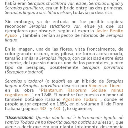
había eran
Serapias strictiflora var. elsae
,
Serapias lingua
y
Serapias parviflora
, era un híbrido entre las dos primeras,
Serapias lingua x strictiflora elsae
, todavía no descrita.
Sin embargo, ya de entrada no fue posible siquiera
reconocer
Serapias strictiflora var. elsae
ya que los
ejemplares que observé, según el experto
Javier Benito
Ayuso
, también tenían aspecto de híbridos de
Serapias
lingua
.
En la imagen, una de las flores, vista frontalmente, de
color granate oscuro, muy pilosa, de forma acorazonada,
tamaño similar a
Serapias lingua
, con callosidad entre ésta
especie, del que sin duda es uno de los parentales, y otro
tipo de Serapias, posiblemente
Serapias parviflora
(
Serapias x todaroi
)
Serapias x todaroi
(o
todari
) es un híbrido de
Serapias
lingua
x
Serapias parviflora
descrito por
Vincenzo Tineo
en su obra "
Plantarum Rariorum Siciliae minus
cognitarum
" en 1.846. El nombre fue puesto en honor al
también botánico italiano
Agostino Todaro
, donde el
propio autor expresó en 1.858, en el volumen III de Flora
Italiana (páginas
432
y
433
), lo siguiente;
"
Osservazioni:
Questa pianta mi è interamente ignota nè
l'amico Todaro mi ha favorita alcuna notizia su di essa"
, que
viene a decir que era una planta totalmente desconocía