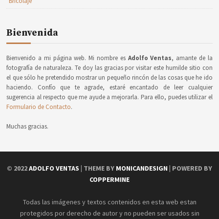
Bricolaje
Bienvenida
Bienvenido a mi página web. Mi nombre es
Adolfo Ventas
, amante de la
fotografía de naturaleza. Te doy las gracias por visitar este humilde sitio con
el que sólo he pretendido mostrar un pequeño rincón de las cosas que he ido
haciendo. Confío que te agrade, estaré encantado de leer cualquier
sugerencia al respecto que me ayude a mejorarla. Para ello, puedes utilizar el
Formulario de Contacto
.
Muchas gracias.
© 2022
ADOLFO VENTAS
| THEME BY
MONICANDESIGN
| POWERED BY
COPPERMINE
Todas las imágenes y textos contenidos en esta web estan
protegidos por derecho de autor y no pueden ser usados sin