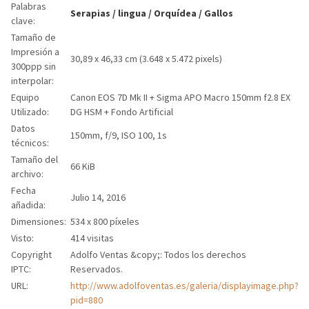
Palabras
Serapias
/
lingua
/
Orquídea
/
Gallos
clave:
Tamaño de
Impresión a
30,89 x 46,33 cm (3.648 x 5.472 pixels)
300ppp sin
interpolar:
Equipo
Canon EOS 7D Mk II + Sigma APO Macro 150mm f2.8 EX
Utilizado:
DG HSM + Fondo Artificial
Datos
150mm, f/9, ISO 100, 1s
técnicos:
Tamaño del
66 KiB
archivo:
Fecha
Julio 14, 2016
añadida:
Dimensiones:
534 x 800 píxeles
Visto:
414 visitas
Copyright
Adolfo Ventas &copy;: Todos los derechos
IPTC:
Reservados.
URL:
http://www.adolfoventas.es/galeria/displayimage.php?
pid=880