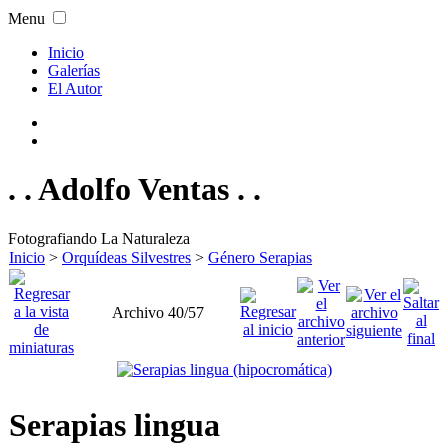
Menu
Inicio
Galerías
El Autor
. . Adolfo Ventas . .
Fotografiando La Naturaleza
Inicio
>
Orquídeas Silvestres
>
Género Serapias
Archivo 40/57
Serapias lingua