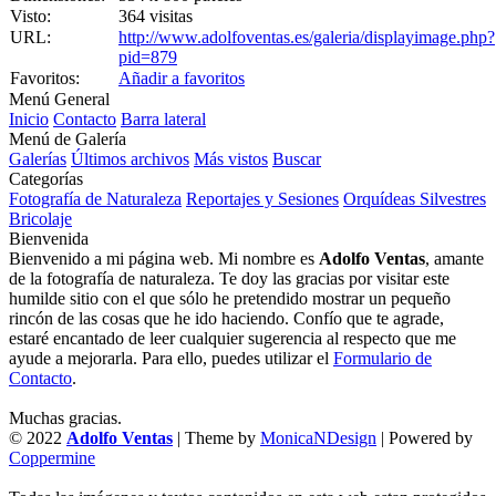
Visto:
364 visitas
URL:
http://www.adolfoventas.es/galeria/displayimage.php?
pid=879
Favoritos:
Añadir a favoritos
Menú General
Inicio
Contacto
Barra lateral
Menú de Galería
Galerías
Últimos archivos
Más vistos
Buscar
Categorías
Fotografía de Naturaleza
Reportajes y Sesiones
Orquídeas Silvestres
Bricolaje
Bienvenida
Bienvenido a mi página web. Mi nombre es
Adolfo Ventas
, amante
de la fotografía de naturaleza. Te doy las gracias por visitar este
humilde sitio con el que sólo he pretendido mostrar un pequeño
rincón de las cosas que he ido haciendo. Confío que te agrade,
estaré encantado de leer cualquier sugerencia al respecto que me
ayude a mejorarla. Para ello, puedes utilizar el
Formulario de
Contacto
.
Muchas gracias.
© 2022
Adolfo Ventas
| Theme by
MonicaNDesign
| Powered by
Coppermine