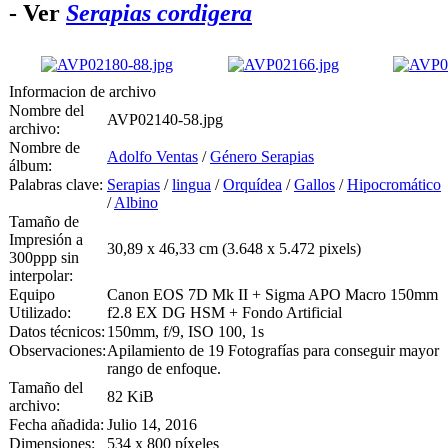
- Ver
Serapias cordigera
Informacion de archivo
Nombre del
AVP02140-58.jpg
archivo:
Nombre de
Adolfo Ventas
/
Género Serapias
álbum:
Palabras clave:
Serapias
/
lingua
/
Orquídea
/
Gallos
/
Hipocromático
/
Albino
Tamaño de
Impresión a
30,89 x 46,33 cm (3.648 x 5.472 pixels)
300ppp sin
interpolar:
Equipo
Canon EOS 7D Mk II + Sigma APO Macro 150mm
Utilizado:
f2.8 EX DG HSM + Fondo Artificial
Datos técnicos:
150mm, f/9, ISO 100, 1s
Observaciones:
Apilamiento de 19 Fotografías para conseguir mayor
rango de enfoque.
Tamaño del
82 KiB
archivo:
Fecha añadida:
Julio 14, 2016
Dimensiones:
534 x 800 píxeles