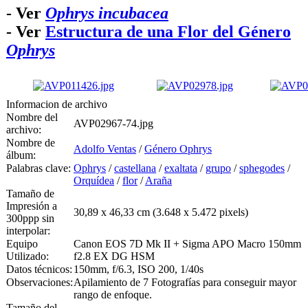
- Ver
Ophrys incubacea
- Ver
Estructura de una Flor del Género
Ophrys
Informacion de archivo
Nombre del
AVP02967-74.jpg
archivo:
Nombre de
Adolfo Ventas
/
Género Ophrys
álbum:
Palabras clave:
Ophrys
/
castellana
/
exaltata
/
grupo
/
sphegodes
/
Orquídea
/
flor
/
Araña
Tamaño de
Impresión a
30,89 x 46,33 cm (3.648 x 5.472 pixels)
300ppp sin
interpolar:
Equipo
Canon EOS 7D Mk II + Sigma APO Macro 150mm
Utilizado:
f2.8 EX DG HSM
Datos técnicos:
150mm, f/6.3, ISO 200, 1/40s
Observaciones:
Apilamiento de 7 Fotografías para conseguir mayor
rango de enfoque.
Tamaño del