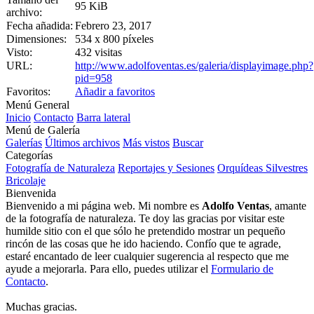
95 KiB
archivo:
Fecha añadida:
Febrero 23, 2017
Dimensiones:
534 x 800 píxeles
Visto:
432 visitas
URL:
http://www.adolfoventas.es/galeria/displayimage.php?
pid=958
Favoritos:
Añadir a favoritos
Menú General
Inicio
Contacto
Barra lateral
Menú de Galería
Galerías
Últimos archivos
Más vistos
Buscar
Categorías
Fotografía de Naturaleza
Reportajes y Sesiones
Orquídeas Silvestres
Bricolaje
Bienvenida
Bienvenido a mi página web. Mi nombre es
Adolfo Ventas
, amante
de la fotografía de naturaleza. Te doy las gracias por visitar este
humilde sitio con el que sólo he pretendido mostrar un pequeño
rincón de las cosas que he ido haciendo. Confío que te agrade,
estaré encantado de leer cualquier sugerencia al respecto que me
ayude a mejorarla. Para ello, puedes utilizar el
Formulario de
Contacto
.
Muchas gracias.