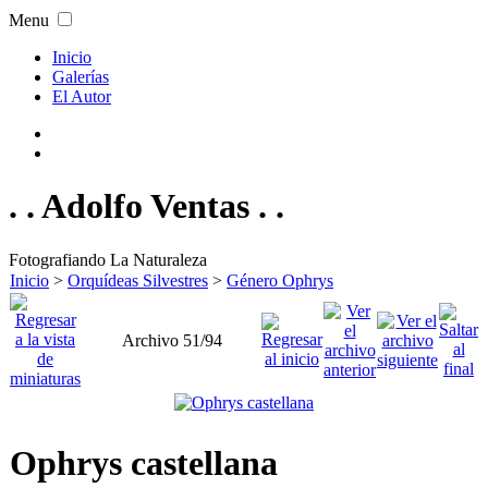
Menu
Inicio
Galerías
El Autor
. . Adolfo Ventas . .
Fotografiando La Naturaleza
Inicio
>
Orquídeas Silvestres
>
Género Ophrys
Archivo 51/94
Ophrys castellana