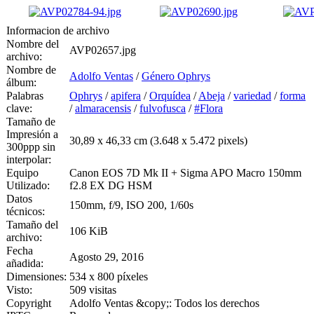
Informacion de archivo
Nombre del
AVP02657.jpg
archivo:
Nombre de
Adolfo Ventas
/
Género Ophrys
álbum:
Palabras
Ophrys
/
apifera
/
Orquídea
/
Abeja
/
variedad
/
forma
clave:
/
almaracensis
/
fulvofusca
/
#Flora
Tamaño de
Impresión a
30,89 x 46,33 cm (3.648 x 5.472 pixels)
300ppp sin
interpolar:
Equipo
Canon EOS 7D Mk II + Sigma APO Macro 150mm
Utilizado:
f2.8 EX DG HSM
Datos
150mm, f/9, ISO 200, 1/60s
técnicos:
Tamaño del
106 KiB
archivo:
Fecha
Agosto 29, 2016
añadida:
Dimensiones:
534 x 800 píxeles
Visto:
509 visitas
Copyright
Adolfo Ventas &copy;: Todos los derechos