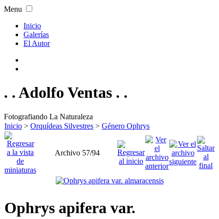
Menu
Inicio
Galerías
El Autor
. . Adolfo Ventas . .
Fotografiando La Naturaleza
Inicio
>
Orquídeas Silvestres
>
Género Ophrys
Archivo 57/94
Ophrys apifera var.