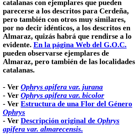
catalanas con ejemplares que pueden
parecerse a los descritos para Cerdeña,
pero también con otros muy similares,
por no decir idénticos, a los descritos en
Almaraz, quizás habrá que rendirse a lo
evidente.
En la página Web del G.O.C.
pueden observarse ejemplares de
Almaraz, pero también de las localidades
catalanas.
- Ver
Ophrys apifera var. jurana
- Ver
Ophrys apifera var. bicolor
- Ver
Estructura de una Flor del Género
Ophrys
- Ver
Descripción original de
Ophrys
apifera var. almarecensis
.