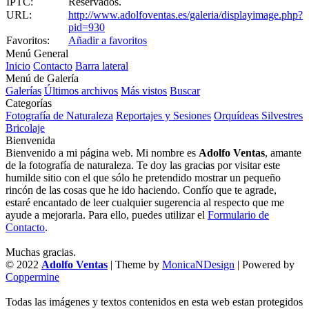
IPTC:
Reservados.
URL:
http://www.adolfoventas.es/galeria/displayimage.php?
pid=930
Favoritos:
Añadir a favoritos
Menú General
Inicio
Contacto
Barra lateral
Menú de Galería
Galerías
Últimos archivos
Más vistos
Buscar
Categorías
Fotografía de Naturaleza
Reportajes y Sesiones
Orquídeas Silvestres
Bricolaje
Bienvenida
Bienvenido a mi página web. Mi nombre es
Adolfo Ventas
, amante
de la fotografía de naturaleza. Te doy las gracias por visitar este
humilde sitio con el que sólo he pretendido mostrar un pequeño
rincón de las cosas que he ido haciendo. Confío que te agrade,
estaré encantado de leer cualquier sugerencia al respecto que me
ayude a mejorarla. Para ello, puedes utilizar el
Formulario de
Contacto
.
Muchas gracias.
© 2022
Adolfo Ventas
| Theme by
MonicaNDesign
| Powered by
Coppermine
Todas las imágenes y textos contenidos en esta web estan protegidos