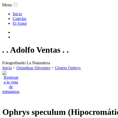
Menu
Inicio
Galerías
El Autor
. . Adolfo Ventas . .
Fotografiando La Naturaleza
Inicio
>
Orquídeas Silvestres
>
Género Ophrys
Ophrys speculum (Hipocromáti