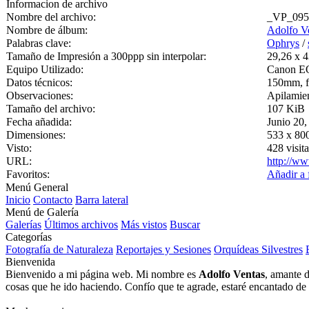
Informacion de archivo
Nombre del archivo:
_VP_0955
Nombre de álbum:
Adolfo V
Palabras clave:
Ophrys
/
Tamaño de Impresión a 300ppp sin interpolar:
29,26 x 4
Equipo Utilizado:
Canon E
Datos técnicos:
150mm, f/
Observaciones:
Apilamien
Tamaño del archivo:
107 KiB
Fecha añadida:
Junio 20,
Dimensiones:
533 x 800
Visto:
428 visita
URL:
http://ww
Favoritos:
Añadir a 
Menú General
Inicio
Contacto
Barra lateral
Menú de Galería
Galerías
Últimos archivos
Más vistos
Buscar
Categorías
Fotografía de Naturaleza
Reportajes y Sesiones
Orquídeas Silvestres
Bienvenida
Bienvenido a mi página web. Mi nombre es
Adolfo Ventas
, amante d
cosas que he ido haciendo. Confío que te agrade, estaré encantado de l