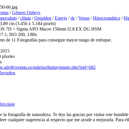
0-60.jpg
entas
/
Género Ophrys
speculum
/
ciliata
/
Orquídea
/
Espejo
/
de
/
Venus
/
Hipocromático
/
Hi
3,89 cm (3.456 x 5.184 pixels)
OS 7D + Sigma APO Macro 150mm f2.8 EX DG HSM
7.1, ISO 200, 1/80s
to de 11 Fotografías para conseguir mayor rango de enfoque.
 2015
 píxeles
s
w.adolfoventas.es/galeria/displayimage.php?pid=682
favoritos
Bricolaje
e la fotografía de naturaleza. Te doy las gracias por visitar este humild
eer cualquier sugerencia al respecto que me ayude a mejorarla. Para ell