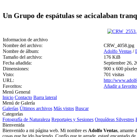
Un Grupo de espátulas se acicalaban tran
Informacion de archivo
Nombre del archivo:
CRW_4058.jpg
Nombre de álbum:
Adolfo Ventas
/
Tamaño del archivo:
176 KiB
Fecha añadida:
Septiembre 26, 
Dimensiones:
900 x 600 píxele
Visto:
701 visitas
URL:
http://www.adolf
Favoritos:
Añadir a favorito
Menú General
Inicio
Contacto
Barra lateral
Menú de Galería
Galerías
Últimos archivos
Más vistos
Buscar
Categorías
Fotografía de Naturaleza
Reportajes y Sesiones
Orquídeas Silvestres
Bienvenida
Bienvenido a mi página web. Mi nombre es
Adolfo Ventas
, amante d
cosas que he ido haciendo. Confío que te agrade, estaré encantado de l