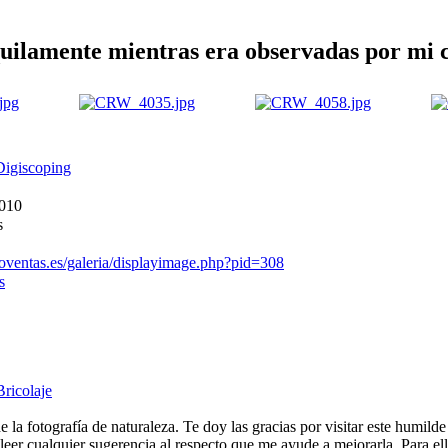
quilamente mientras era observadas por mi 
Digiscoping
2010
s
oventas.es/galeria/displayimage.php?pid=308
s
Bricolaje
e la fotografía de naturaleza. Te doy las gracias por visitar este humild
eer cualquier sugerencia al respecto que me ayude a mejorarla. Para ell