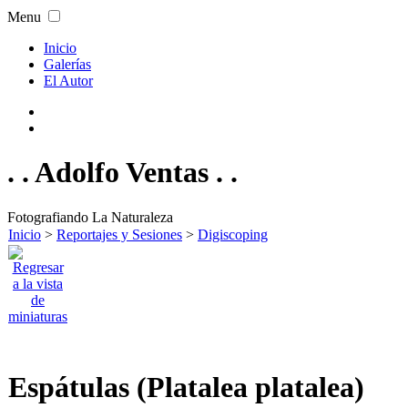
Menu
Inicio
Galerías
El Autor
. . Adolfo Ventas . .
Fotografiando La Naturaleza
Inicio
>
Reportajes y Sesiones
>
Digiscoping
Espátulas (Platalea platalea)