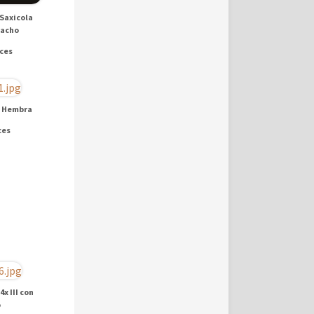
Saxicola
Macho
eces
; Hembra
ces
x III con
o