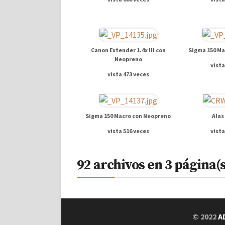
Canon Extender 1.4x III con
Sigma 150 Ma
Neopreno
vista
vista 473 veces
Sigma 150 Macro con Neopreno
Alas
vista 516 veces
vista
92 archivos en 3 página(s
© 2022
A