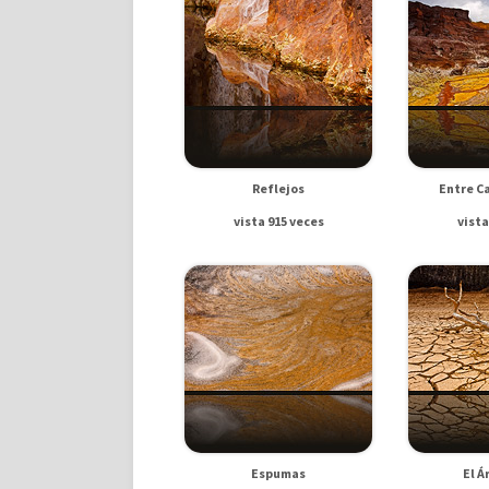
Reflejos
Entre C
vista 915 veces
vista
Espumas
El Á