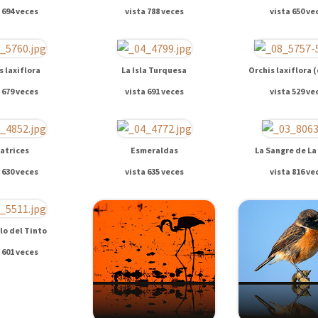
 694 veces
vista 788 veces
vista 650 ve
s laxiflora
La Isla Turquesa
Orchis laxiflora 
 679 veces
vista 691 veces
vista 529 ve
catrices
Esmeraldas
La Sangre de La
 630 veces
vista 635 veces
vista 816 ve
llo del Tinto
 601 veces