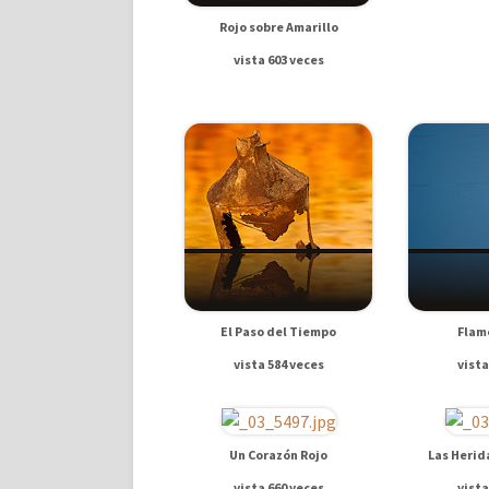
Rojo sobre Amarillo
vista 603 veces
El Paso del Tiempo
Flam
vista 584 veces
vista
Un Corazón Rojo
Las Herid
vista 660 veces
vista