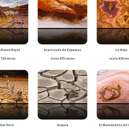
añones Rojos
Acariciado de Espumas
La Hoja
 723 veces
vista 675 veces
vista 828 ve
rbol Seco
Sequía
El Movimiento de 