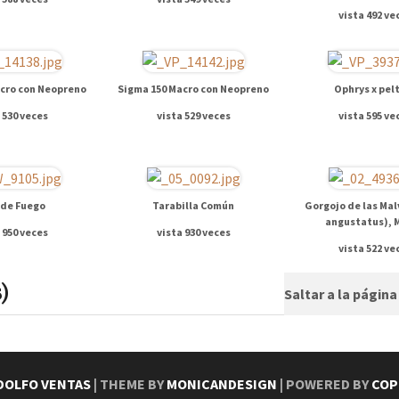
vista 492 ve
cro con Neopreno
Sigma 150 Macro con Neopreno
Ophrys x pelt
 530 veces
vista 529 veces
vista 595 ve
 de Fuego
Tarabilla Común
Gorgojo de las Mal
angustatus), 
 950 veces
vista 930 veces
vista 522 ve
)
Saltar a la págin
DOLFO VENTAS
| THEME BY
MONICANDESIGN
| POWERED BY
COP