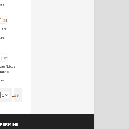
ces
ieri
ces
vas (Lixus
Macho
ces
a
1
2
3
PERMINE