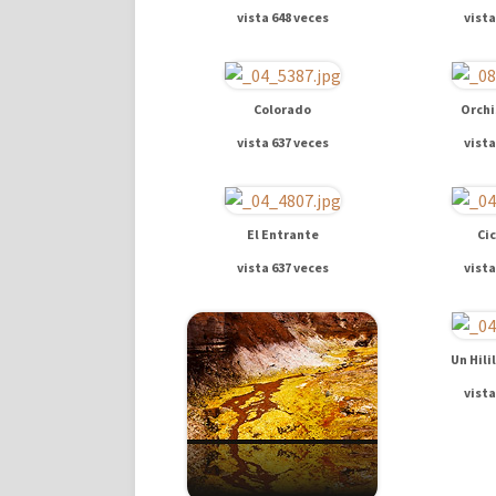
vista 648 veces
vista
Colorado
Orchi
vista 637 veces
vista
El Entrante
Ci
vista 637 veces
vista
Un Hili
vista