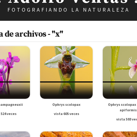
FOTOGRAFIANDO LA NATURALEZA
 de archivos - "x"
hampagneuxii
Ophrys scolopax
Ophrys scolopax
apiformis
 524 veces
vista 605 veces
vista 593 ve