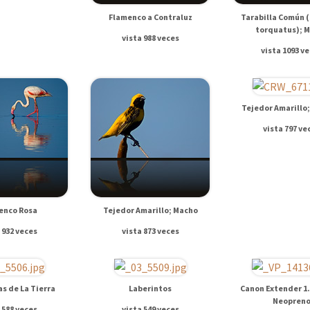
Flamenco a Contraluz
Tarabilla Común (
torquatus); 
vista 988 veces
vista 1093 v
Tejedor Amarillo
vista 797 ve
enco Rosa
Tejedor Amarillo; Macho
 932 veces
vista 873 veces
as de La Tierra
Laberintos
Canon Extender 1.4
Neopren
 588 veces
vista 549 veces