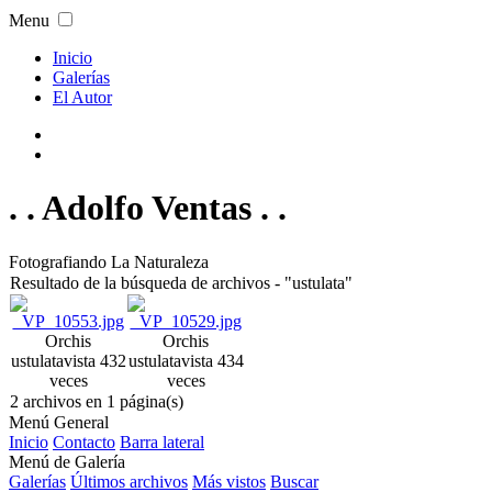
Menu
Inicio
Galerías
El Autor
. . Adolfo Ventas . .
Fotografiando La Naturaleza
Resultado de la búsqueda de archivos - "ustulata"
Orchis
Orchis
ustulata
vista 432
ustulata
vista 434
veces
veces
2 archivos en 1 página(s)
Menú General
Inicio
Contacto
Barra lateral
Menú de Galería
Galerías
Últimos archivos
Más vistos
Buscar