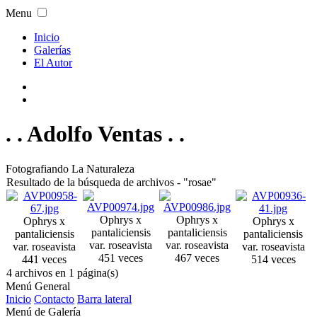
Menu
Inicio
Galerías
El Autor
. . Adolfo Ventas . .
Fotografiando La Naturaleza
Resultado de la búsqueda de archivos - "rosae"
Ophrys x
Ophrys x
Ophrys x
Ophrys x
pantaliciensis
pantaliciensis
pantaliciensis
pantaliciensis
var. rosea
vista
var. rosea
vista
var. rosea
vista
var. rosea
vista
451 veces
467 veces
441 veces
514 veces
4 archivos en 1 página(s)
Menú General
Inicio
Contacto
Barra lateral
Menú de Galería