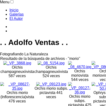
Menu
Inicio
Galerías
El Autor
. . Adolfo Ventas . .
Fotografiando La Naturaleza
Resultado de la búsqueda de archivos - "morio"
Orchis
Orchis
Orchis
Orc
champagneuxii
vista
champagneuxii
vista
morio
vista
morio
vi
587 veces
524 veces
544 veces
vec
Orchis morio subps.
Orchis morio
picta
vista 441
Ophrys
Orchis morio
(Inflorescencia)
vista
veces
sub
subps.
476 veces
picta
vi
picta
vista 425
vec