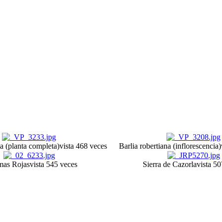
na (planta completa)
vista 468 veces
Barlia robertiana (inflorescencia)
mas Rojas
vista 545 veces
Sierra de Cazorla
vista 5