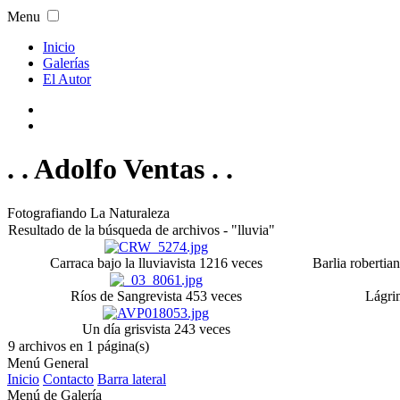
Menu
Inicio
Galerías
El Autor
. . Adolfo Ventas . .
Fotografiando La Naturaleza
Resultado de la búsqueda de archivos - "lluvia"
Carraca bajo la lluvia
vista 1216 veces
Barlia robertia
Ríos de Sangre
vista 453 veces
Lágri
Un día gris
vista 243 veces
9 archivos en 1 página(s)
Menú General
Inicio
Contacto
Barra lateral
Menú de Galería