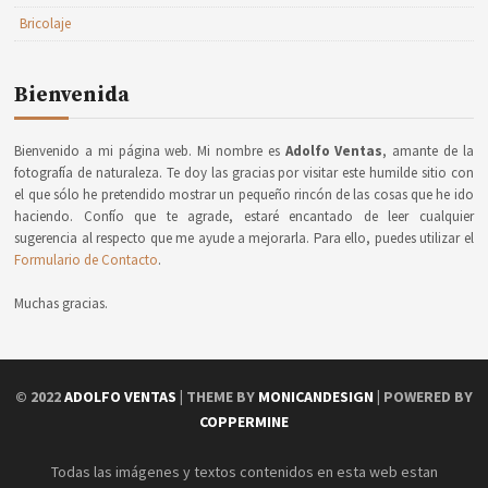
Bricolaje
Bienvenida
Bienvenido a mi página web. Mi nombre es
Adolfo Ventas
, amante de la
fotografía de naturaleza. Te doy las gracias por visitar este humilde sitio con
el que sólo he pretendido mostrar un pequeño rincón de las cosas que he ido
haciendo. Confío que te agrade, estaré encantado de leer cualquier
sugerencia al respecto que me ayude a mejorarla. Para ello, puedes utilizar el
Formulario de Contacto
.
Muchas gracias.
© 2022
ADOLFO VENTAS
| THEME BY
MONICANDESIGN
| POWERED BY
COPPERMINE
Todas las imágenes y textos contenidos en esta web estan