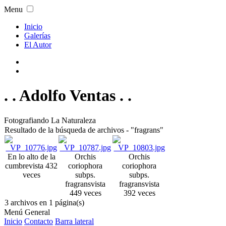
Menu
Inicio
Galerías
El Autor
. . Adolfo Ventas . .
Fotografiando La Naturaleza
Resultado de la búsqueda de archivos - "fragrans"
En lo alto de la
Orchis
Orchis
cumbre
vista 432
coriophora
coriophora
veces
subps.
subps.
fragrans
vista
fragrans
vista
449 veces
392 veces
3 archivos en 1 página(s)
Menú General
Inicio
Contacto
Barra lateral