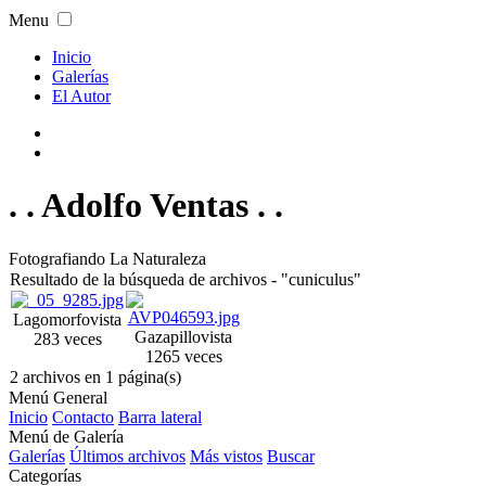
Menu
Inicio
Galerías
El Autor
. . Adolfo Ventas . .
Fotografiando La Naturaleza
Resultado de la búsqueda de archivos - "cuniculus"
Lagomorfo
vista
Gazapillo
vista
283 veces
1265 veces
2 archivos en 1 página(s)
Menú General
Inicio
Contacto
Barra lateral
Menú de Galería
Galerías
Últimos archivos
Más vistos
Buscar
Categorías