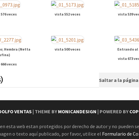
 576 veces
vista 552 veces
vista 539 ve
o; Hembra (Netta
vista 500 veces
Entrando al 
ufina)
vista 673 ve
 666 veces
)
Saltar a la págin
DOLFO VENTAS
| THEME BY
MONICANDESIGN
| POWERED BY
COP
en esta web estan protegidos por derecho de autor y no pueden se
magen o texto aquí publicado, por favor, utilice el
Formulario de Co