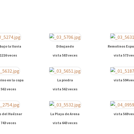
bajo la lluvia
Dibujando
Remolinos Esp
 1216 veces
vista 583 veces
vista 573 ve
ino en la copa
La piedra
vista 594 ve
 561 veces
vista 562 veces
 del Huéznar
La Playa de Arena
vista 569 ve
 743 veces
vista 643 veces