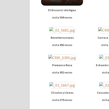
El Discurrir del Agua
vista 584 veces
Reverberaciones
Carraca 
vista 692 veces
vista
Flamenco Rosa
Echando v
vista 932 veces
vista
Círculos y Líneas
Cascadas
vista 579 veces
vista