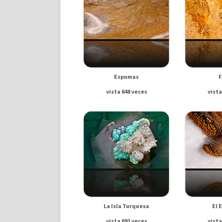
Espumas
F
vista 648 veces
vista
La Isla Turquesa
El 
vista 691 veces
vista