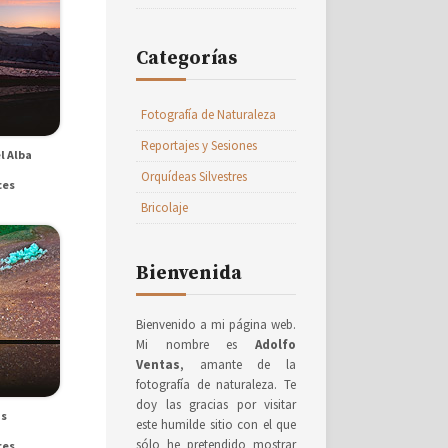
Categorías
Fotografía de Naturaleza
Reportajes y Sesiones
l Alba
Orquídeas Silvestres
ces
Bricolaje
Bienvenida
Bienvenido a mi página web.
Mi nombre es
Adolfo
Ventas
, amante de la
fotografía de naturaleza. Te
doy las gracias por visitar
as
este humilde sitio con el que
sólo he pretendido mostrar
ces