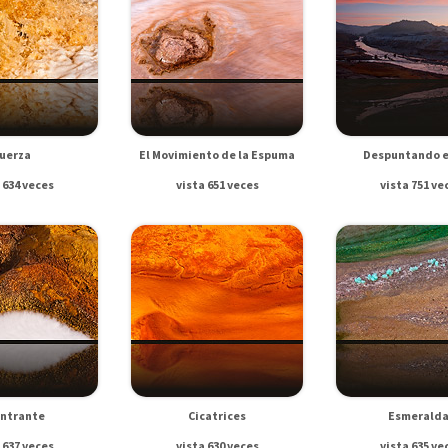
uerza
El Movimiento de la Espuma
Despuntando e
 634 veces
vista 651 veces
vista 751 ve
Entrante
Cicatrices
Esmerald
 637 veces
vista 630 veces
vista 635 ve