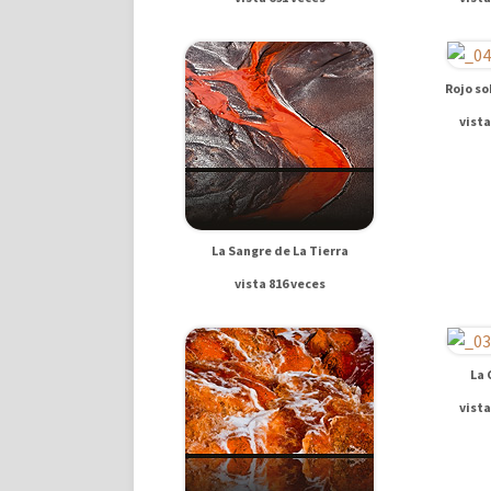
Rojo so
vista
La Sangre de La Tierra
vista 816 veces
La 
vista