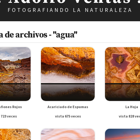
FOTOGRAFIANDO LA NATURALEZA
 de archivos - "agua"
añones Rojos
Acariciado de Espumas
La Hoja
 723 veces
vista 675 veces
vista 828 ve