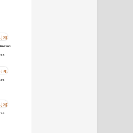
umosos
ces
ces
ces