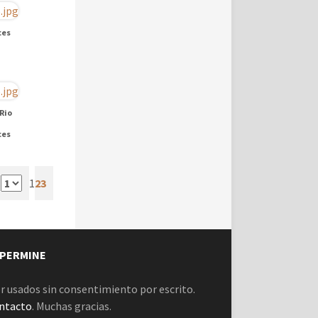
ces
Rio
ces
a
1
2
3
PERMINE
r usados sin consentimiento por escrito.
ntacto
. Muchas gracias.