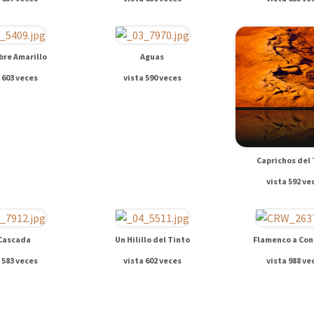
bre Amarillo
Aguas
 603 veces
vista 590 veces
Caprichos del 
vista 592 ve
Cascada
Un Hilillo del Tinto
Flamenco a Con
 583 veces
vista 602 veces
vista 988 ve