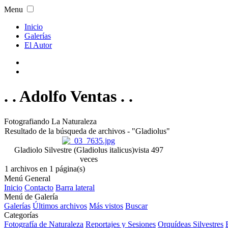
Menu
Inicio
Galerías
El Autor
. . Adolfo Ventas . .
Fotografiando La Naturaleza
Resultado de la búsqueda de archivos - "Gladiolus"
Gladiolo Silvestre (Gladiolus italicus)
vista 497
veces
1 archivos en 1 página(s)
Menú General
Inicio
Contacto
Barra lateral
Menú de Galería
Galerías
Últimos archivos
Más vistos
Buscar
Categorías
Fotografía de Naturaleza
Reportajes y Sesiones
Orquídeas Silvestres