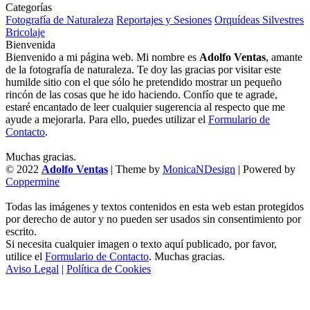
Categorías
Fotografía de Naturaleza
Reportajes y Sesiones
Orquídeas Silvestres
Bricolaje
Bienvenida
Bienvenido a mi página web. Mi nombre es
Adolfo Ventas
, amante
de la fotografía de naturaleza. Te doy las gracias por visitar este
humilde sitio con el que sólo he pretendido mostrar un pequeño
rincón de las cosas que he ido haciendo. Confío que te agrade,
estaré encantado de leer cualquier sugerencia al respecto que me
ayude a mejorarla. Para ello, puedes utilizar el
Formulario de
Contacto
.
Muchas gracias.
© 2022
Adolfo Ventas
| Theme by
MonicaNDesign
| Powered by
Coppermine
Todas las imágenes y textos contenidos en esta web estan protegidos
por derecho de autor y no pueden ser usados sin consentimiento por
escrito.
Si necesita cualquier imagen o texto aquí publicado, por favor,
utilice el
Formulario de Contacto
. Muchas gracias.
Aviso Legal
|
Política de Cookies