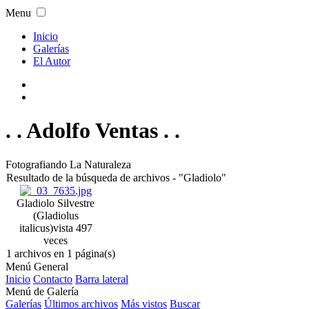
Menu
Inicio
Galerías
El Autor
. . Adolfo Ventas . .
Fotografiando La Naturaleza
Resultado de la búsqueda de archivos - "Gladiolo"
Gladiolo Silvestre
(Gladiolus
italicus)
vista 497
veces
1 archivos en 1 página(s)
Menú General
Inicio
Contacto
Barra lateral
Menú de Galería
Galerías
Últimos archivos
Más vistos
Buscar