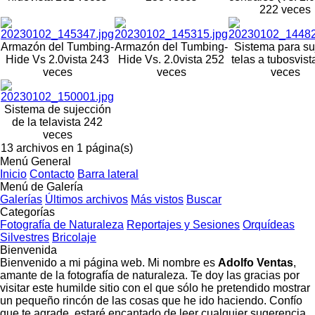
222 veces
Armazón del Tumbing-
Armazón del Tumbing-
Sistema para su
Hide Vs 2.0
vista 243
Hide Vs. 2.0
vista 252
telas a tubos
vist
veces
veces
veces
Sistema de sujección
de la tela
vista 242
veces
13 archivos en 1 página(s)
Menú General
Inicio
Contacto
Barra lateral
Menú de Galería
Galerías
Últimos archivos
Más vistos
Buscar
Categorías
Fotografía de Naturaleza
Reportajes y Sesiones
Orquídeas
Silvestres
Bricolaje
Bienvenida
Bienvenido a mi página web. Mi nombre es
Adolfo Ventas
,
amante de la fotografía de naturaleza. Te doy las gracias por
visitar este humilde sitio con el que sólo he pretendido mostrar
un pequeño rincón de las cosas que he ido haciendo. Confío
que te agrade, estaré encantado de leer cualquier sugerencia