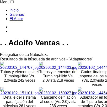
Menu
Inicio
Galerías
El Autor
. . Adolfo Ventas . .
Fotografiando La Naturaleza
Resultado de la búsqueda de archivos - "Adaptadores"
Tubos y elementos del
Tubos y elementos del
Codos finales 
Tumbing-Hide Vs.
Tumbing-Hide Vs.
soporte de los 
2.0
vista 242 veces
2.0
vista 218 veces
(Vs. 2.0)
vista 
veces
Detalle del sistema
Cáncamo de fijación
Adaptador en f
para fijación del
al suelo (Vs. 2.0)
vista
de T para los a
hide
vista 261 veces
238 veces
centrales (Vs. 2.0