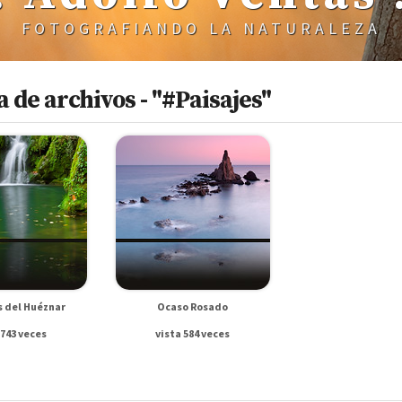
FOTOGRAFIANDO LA NATURALEZA
 de archivos - "#Paisajes"
 del Huéznar
Ocaso Rosado
 743 veces
vista 584 veces