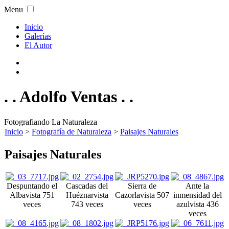
Menu
Inicio
Galerías
El Autor
. . Adolfo Ventas . .
Fotografiando La Naturaleza
Inicio
>
Fotografía de Naturaleza
>
Paisajes Naturales
Paisajes Naturales
Despuntando el
Cascadas del
Sierra de
Ante la
Alba
vista 751
Huéznar
vista
Cazorla
vista 507
inmensidad del
veces
743 veces
veces
azul
vista 436
veces