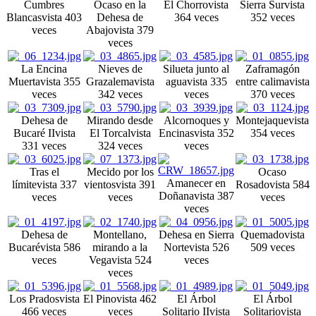
Cumbres
Ocaso en la
El Chorro
vista
Sierra Sur
vista
Blancas
vista 403
Dehesa de
364 veces
352 veces
veces
Abajo
vista 379
veces
La Encina
Nieves de
Silueta junto al
Zaframagón
Muerta
vista 355
Grazalema
vista
agua
vista 335
entre calima
vista
veces
342 veces
veces
370 veces
Dehesa de
Mirando desde
Alcornoques y
Montejaque
vista
Bucaré II
vista
El Torcal
vista
Encinas
vista 352
354 veces
331 veces
324 veces
veces
Tras el
Mecido por los
Ocaso
Amanecer en
límite
vista 337
vientos
vista 391
Rosado
vista 584
Doñana
vista 387
veces
veces
veces
veces
Dehesa de
Montellano,
Dehesa en Sierra
Quemado
vista
Bucaré
vista 586
mirando a la
Norte
vista 526
509 veces
veces
Vega
vista 524
veces
veces
Los Prados
vista
El Pino
vista 462
El Árbol
El Árbol
466 veces
veces
Solitario II
vista
Solitario
vista