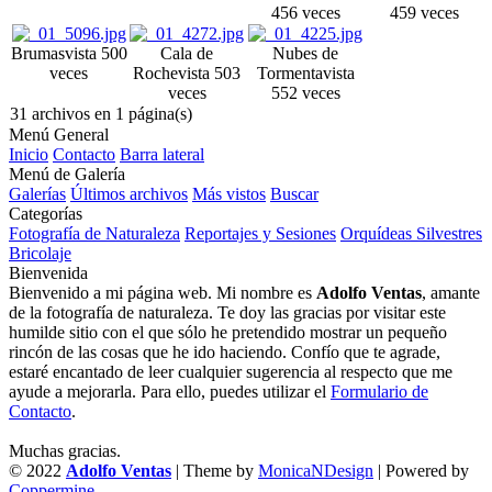
456 veces
459 veces
Brumas
vista 500
Cala de
Nubes de
veces
Roche
vista 503
Tormenta
vista
veces
552 veces
31 archivos en 1 página(s)
Menú General
Inicio
Contacto
Barra lateral
Menú de Galería
Galerías
Últimos archivos
Más vistos
Buscar
Categorías
Fotografía de Naturaleza
Reportajes y Sesiones
Orquídeas Silvestres
Bricolaje
Bienvenida
Bienvenido a mi página web. Mi nombre es
Adolfo Ventas
, amante
de la fotografía de naturaleza. Te doy las gracias por visitar este
humilde sitio con el que sólo he pretendido mostrar un pequeño
rincón de las cosas que he ido haciendo. Confío que te agrade,
estaré encantado de leer cualquier sugerencia al respecto que me
ayude a mejorarla. Para ello, puedes utilizar el
Formulario de
Contacto
.
Muchas gracias.
© 2022
Adolfo Ventas
| Theme by
MonicaNDesign
| Powered by
Coppermine