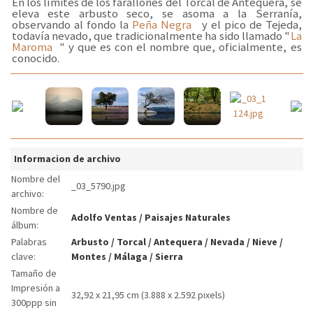
En los límites de los farallones del Torcal de Antequera, se
eleva este arbusto seco, se asoma a la Serranía,
observando al fondo la
Peña Negra
y el pico de Tejeda,
todavía nevado, que tradicionalmente ha sido llamado "
La
Maroma
" y que es con el nombre que, oficialmente, es
conocido.
Informacion de archivo
Nombre del
_03_5790.jpg
archivo:
Nombre de
Adolfo Ventas
/
Paisajes Naturales
álbum:
Palabras
Arbusto
/
Torcal
/
Antequera
/
Nevada
/
Nieve
/
clave:
Montes
/
Málaga
/
Sierra
Tamaño de
Impresión a
32,92 x 21,95 cm (3.888 x 2.592 pixels)
300ppp sin