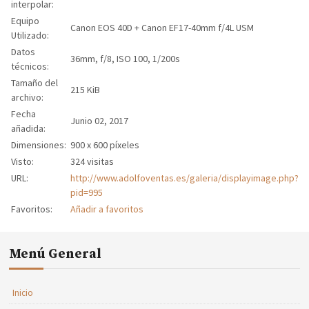
interpolar:
Equipo
Canon EOS 40D + Canon EF17-40mm f/4L USM
Utilizado:
Datos
36mm, f/8, ISO 100, 1/200s
técnicos:
Tamaño del
215 KiB
archivo:
Fecha
Junio 02, 2017
añadida:
Dimensiones:
900 x 600 píxeles
Visto:
324 visitas
URL:
http://www.adolfoventas.es/galeria/displayimage.php?
pid=995
Favoritos:
Añadir a favoritos
Menú General
Inicio