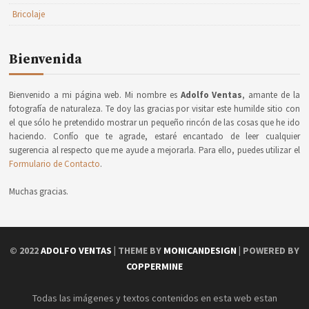
Bricolaje
Bienvenida
Bienvenido a mi página web. Mi nombre es
Adolfo Ventas
, amante de la
fotografía de naturaleza. Te doy las gracias por visitar este humilde sitio con
el que sólo he pretendido mostrar un pequeño rincón de las cosas que he ido
haciendo. Confío que te agrade, estaré encantado de leer cualquier
sugerencia al respecto que me ayude a mejorarla. Para ello, puedes utilizar el
Formulario de Contacto
.
Muchas gracias.
© 2022
ADOLFO VENTAS
| THEME BY
MONICANDESIGN
| POWERED BY
COPPERMINE
Todas las imágenes y textos contenidos en esta web estan