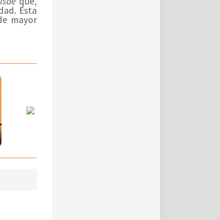
elsae
que,
dad. Ésta
 de mayor