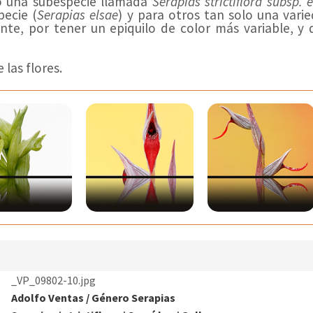
o una subespecie llamada
Serapias strictiflora subsp. 
pecie (
Serapias elsae
) y para otros tan solo una varie
ente, por tener un epiquilo de color más variable, y
 las flores.
_VP_09802-10.jpg
Adolfo Ventas
/
Género Serapias