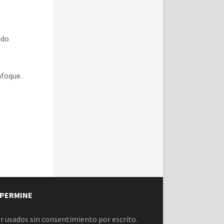
ndo
nfoque.
5
PERMINE
r usados sin consentimiento por escrito.