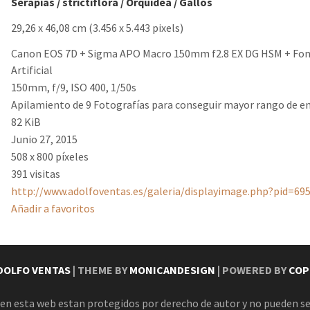
Serapias
/
strictiflora
/
Orquídea
/
Gallos
29,26 x 46,08 cm (3.456 x 5.443 pixels)
Canon EOS 7D + Sigma APO Macro 150mm f2.8 EX DG HSM + Fo
Artificial
150mm, f/9, ISO 400, 1/50s
Apilamiento de 9 Fotografías para conseguir mayor rango de e
82 KiB
Junio 27, 2015
508 x 800 píxeles
391 visitas
http://www.adolfoventas.es/galeria/displayimage.php?pid=69
Añadir a favoritos
DOLFO VENTAS
| THEME BY
MONICANDESIGN
| POWERED BY
COP
en esta web estan protegidos por derecho de autor y no pueden se