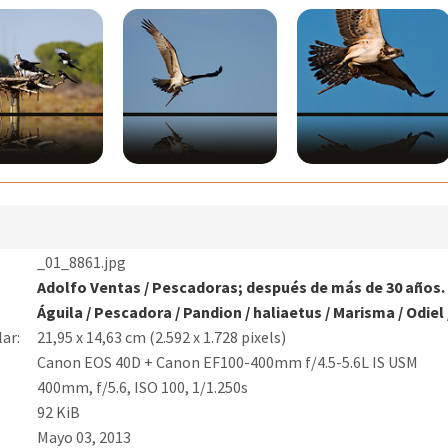
_01_8861.jpg
Adolfo Ventas
/
Pescadoras; después de más de 30 años.
Águila
/
Pescadora
/
Pandion
/
haliaetus
/
Marisma
/
Odiel
ar:
21,95 x 14,63 cm (2.592 x 1.728 pixels)
Canon EOS 40D + Canon EF100-400mm f/4.5-5.6L IS USM
400mm, f/5.6, ISO 100, 1/1.250s
92 KiB
Mayo 03, 2013