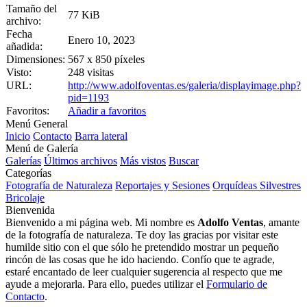
Tamaño del
77 KiB
archivo:
Fecha
Enero 10, 2023
añadida:
Dimensiones:
567 x 850 píxeles
Visto:
248 visitas
URL:
http://www.adolfoventas.es/galeria/displayimage.php?
pid=1193
Favoritos:
Añadir a favoritos
Menú General
Inicio
Contacto
Barra lateral
Menú de Galería
Galerías
Últimos archivos
Más vistos
Buscar
Categorías
Fotografía de Naturaleza
Reportajes y Sesiones
Orquídeas Silvestres
Bricolaje
Bienvenida
Bienvenido a mi página web. Mi nombre es
Adolfo Ventas
, amante
de la fotografía de naturaleza. Te doy las gracias por visitar este
humilde sitio con el que sólo he pretendido mostrar un pequeño
rincón de las cosas que he ido haciendo. Confío que te agrade,
estaré encantado de leer cualquier sugerencia al respecto que me
ayude a mejorarla. Para ello, puedes utilizar el
Formulario de
Contacto
.