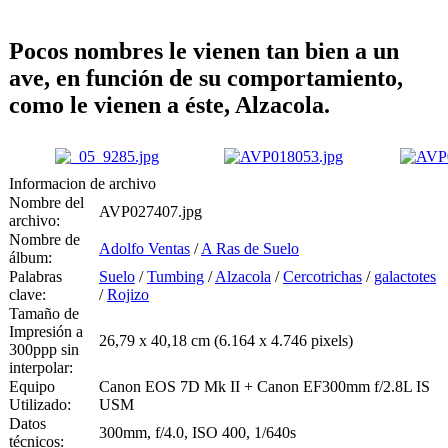
Pocos nombres le vienen tan bien a un
ave, en función de su comportamiento,
como le vienen a éste, Alzacola.
Informacion de archivo
Nombre del
AVP027407.jpg
archivo:
Nombre de
Adolfo Ventas
/
A Ras de Suelo
álbum:
Palabras
Suelo
/
Tumbing
/
Alzacola
/
Cercotrichas
/
galactotes
clave:
/
Rojizo
Tamaño de
Impresión a
26,79 x 40,18 cm (6.164 x 4.746 pixels)
300ppp sin
interpolar:
Equipo
Canon EOS 7D Mk II + Canon EF300mm f/2.8L IS
Utilizado:
USM
Datos
300mm, f/4.0, ISO 400, 1/640s
técnicos: