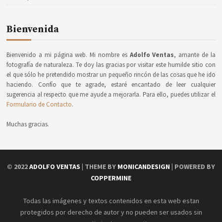
Bienvenida
Bienvenido a mi página web. Mi nombre es
Adolfo Ventas
, amante de la
fotografía de naturaleza. Te doy las gracias por visitar este humilde sitio con
el que sólo he pretendido mostrar un pequeño rincón de las cosas que he ido
haciendo. Confío que te agrade, estaré encantado de leer cualquier
sugerencia al respecto que me ayude a mejorarla. Para ello, puedes utilizar el
Formulario de Contacto
.
Muchas gracias.
© 2022
ADOLFO VENTAS
| THEME BY
MONICANDESIGN
| POWERED BY
COPPERMINE
Todas las imágenes y textos contenidos en esta web estan
protegidos por derecho de autor y no pueden ser usados sin