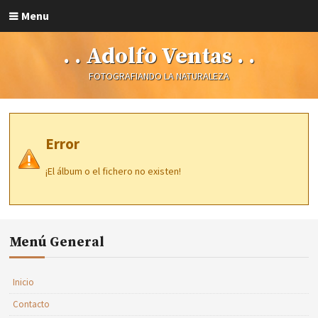
Menu
. . Adolfo Ventas . .
FOTOGRAFIANDO LA NATURALEZA
Error
¡El álbum o el fichero no existen!
Menú General
Inicio
Contacto