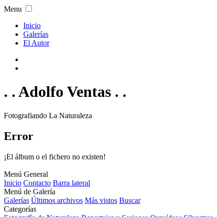
Menu
Inicio
Galerías
El Autor
. . Adolfo Ventas . .
Fotografiando La Naturaleza
Error
¡El álbum o el fichero no existen!
Menú General
Inicio
Contacto
Barra lateral
Menú de Galería
Galerías
Últimos archivos
Más vistos
Buscar
Categorías