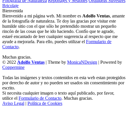
Fotografía de Naturaleza
Reportajes y Sesiones
Orquídeas Silvestres
Bricolaje
Bienvenida
Bienvenido a mi página web. Mi nombre es
Adolfo Ventas
, amante
de la fotografía de naturaleza. Te doy las gracias por visitar este
humilde sitio con el que sólo he pretendido mostrar un pequeño
rincón de las cosas que he ido haciendo. Confío que te agrade,
estaré encantado de leer cualquier sugerencia al respecto que me
ayude a mejorarla. Para ello, puedes utilizar el
Formulario de
Contacto
.
Muchas gracias.
© 2022
Adolfo Ventas
| Theme by
MonicaNDesign
| Powered by
Coppermine
Todas las imágenes y textos contenidos en esta web estan protegidos
por derecho de autor y no pueden ser usados sin consentimiento por
escrito.
Si necesita cualquier imagen o texto aquí publicado, por favor,
utilice el
Formulario de Contacto
. Muchas gracias.
Aviso Legal
|
Política de Cookies