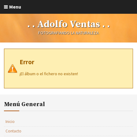
Menu
. . Adolfo Ventas . .
FOTOGRAFIANDO LA NATURALEZA
Error
¡El álbum o el fichero no existen!
Menú General
Inicio
Contacto