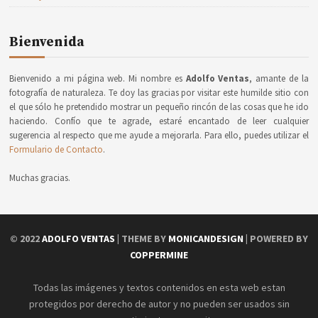
Bienvenida
Bienvenido a mi página web. Mi nombre es
Adolfo Ventas
, amante de la
fotografía de naturaleza. Te doy las gracias por visitar este humilde sitio con
el que sólo he pretendido mostrar un pequeño rincón de las cosas que he ido
haciendo. Confío que te agrade, estaré encantado de leer cualquier
sugerencia al respecto que me ayude a mejorarla. Para ello, puedes utilizar el
Formulario de Contacto
.
Muchas gracias.
© 2022
ADOLFO VENTAS
| THEME BY
MONICANDESIGN
| POWERED BY
COPPERMINE
Todas las imágenes y textos contenidos en esta web estan
protegidos por derecho de autor y no pueden ser usados sin