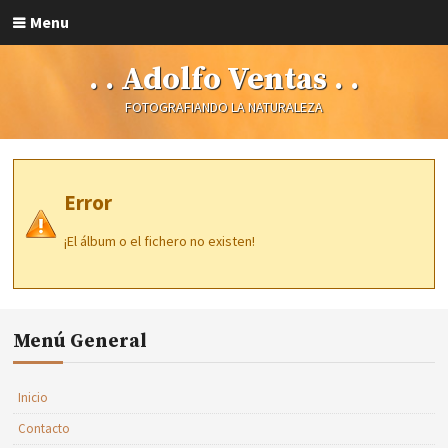
Menu
. . Adolfo Ventas . .
FOTOGRAFIANDO LA NATURALEZA
Error
¡El álbum o el fichero no existen!
Menú General
Inicio
Contacto