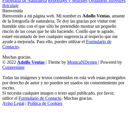
Fotografía de Naturaleza
Reportajes y Sesiones
Orquídeas Silvestres
Bricolaje
Bienvenida
Bienvenido a mi página web. Mi nombre es
Adolfo Ventas
, amante
de la fotografía de naturaleza. Te doy las gracias por visitar este
humilde sitio con el que sólo he pretendido mostrar un pequeño
rincón de las cosas que he ido haciendo. Confío que te agrade,
estaré encantado de leer cualquier sugerencia al respecto que me
ayude a mejorarla. Para ello, puedes utilizar el
Formulario de
Contacto
.
Muchas gracias.
© 2022
Adolfo Ventas
| Theme by
MonicaNDesign
| Powered by
Coppermine
Todas las imágenes y textos contenidos en esta web estan protegidos
por derecho de autor y no pueden ser usados sin consentimiento por
escrito.
Si necesita cualquier imagen o texto aquí publicado, por favor,
utilice el
Formulario de Contacto
. Muchas gracias.
Aviso Legal
|
Política de Cookies