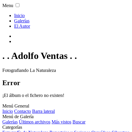
Menu
Inicio
Galerías
El Autor
. . Adolfo Ventas . .
Fotografiando La Naturaleza
Error
¡El álbum o el fichero no existen!
Menú General
Inicio
Contacto
Barra lateral
Menú de Galería
Galerías
Últimos archivos
Más vistos
Buscar
Categorías