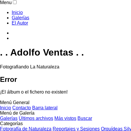
Menu
Inicio
Galerías
El Autor
. . Adolfo Ventas . .
Fotografiando La Naturaleza
Error
¡El álbum o el fichero no existen!
Menú General
Inicio
Contacto
Barra lateral
Menú de Galería
Galerías
Últimos archivos
Más vistos
Buscar
Categorías
Fotografía de Naturaleza
Reportajes y Sesiones
Orquídeas Sil