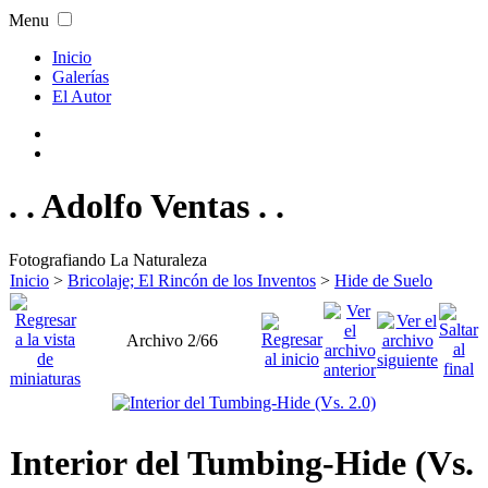
Menu
Inicio
Galerías
El Autor
. . Adolfo Ventas . .
Fotografiando La Naturaleza
Inicio
>
Bricolaje; El Rincón de los Inventos
>
Hide de Suelo
Archivo 2/66
Interior del Tumbing-Hide (Vs.