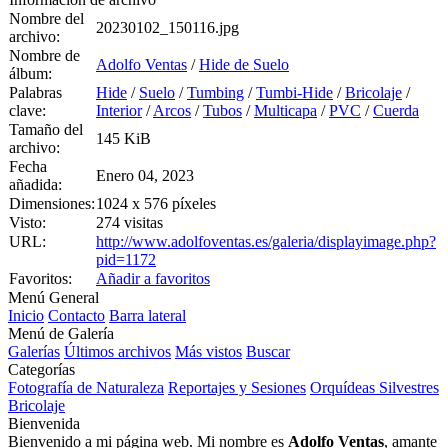
Nombre del
20230102_150116.jpg
archivo:
Nombre de
Adolfo Ventas
/
Hide de Suelo
álbum:
Palabras
Hide
/
Suelo
/
Tumbing
/
Tumbi-Hide
/
Bricolaje
/
clave:
Interior
/
Arcos
/
Tubos
/
Multicapa
/
PVC
/
Cuerda
Tamaño del
145 KiB
archivo:
Fecha
Enero 04, 2023
añadida:
Dimensiones:
1024 x 576 píxeles
Visto:
274 visitas
URL:
http://www.adolfoventas.es/galeria/displayimage.php?
pid=1172
Favoritos:
Añadir a favoritos
Menú General
Inicio
Contacto
Barra lateral
Menú de Galería
Galerías
Últimos archivos
Más vistos
Buscar
Categorías
Fotografía de Naturaleza
Reportajes y Sesiones
Orquídeas Silvestres
Bricolaje
Bienvenida
Bienvenido a mi página web. Mi nombre es
Adolfo Ventas
, amante