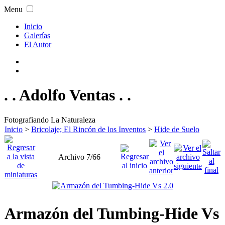
Menu
Inicio
Galerías
El Autor
. . Adolfo Ventas . .
Fotografiando La Naturaleza
Inicio
>
Bricolaje; El Rincón de los Inventos
>
Hide de Suelo
Archivo 7/66
Armazón del Tumbing-Hide Vs