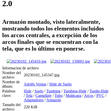
2.0
Armazón montado, visto lateralmente,
mostrando todos los elementos incluidos
los arcos centrales, a excepción de los
arcos finales que se encuentran con la
tela, que es lo último en ponerse.
Informacion de archivo
Nombre del
20230102_145347.jpg
archivo:
Nombre de
Adolfo Ventas
/
Hide de Suelo
álbum:
Palabras
Hide
/
Suelo
/
Tumbing
/
Tumbing-Hide
/
Tumbi-Hide
clave:
/
Tela
/
Camuflaje
/
Tubo
/
Multicapa
/
Arcos
/
PVC
/
Adaptadores
/
Armazón
Tamaño del
220 KiB
archivo: