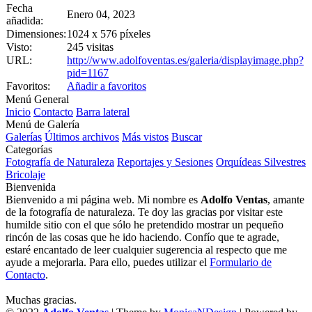
Fecha
Enero 04, 2023
añadida:
Dimensiones:
1024 x 576 píxeles
Visto:
245 visitas
URL:
http://www.adolfoventas.es/galeria/displayimage.php?
pid=1167
Favoritos:
Añadir a favoritos
Menú General
Inicio
Contacto
Barra lateral
Menú de Galería
Galerías
Últimos archivos
Más vistos
Buscar
Categorías
Fotografía de Naturaleza
Reportajes y Sesiones
Orquídeas Silvestres
Bricolaje
Bienvenida
Bienvenido a mi página web. Mi nombre es
Adolfo Ventas
, amante
de la fotografía de naturaleza. Te doy las gracias por visitar este
humilde sitio con el que sólo he pretendido mostrar un pequeño
rincón de las cosas que he ido haciendo. Confío que te agrade,
estaré encantado de leer cualquier sugerencia al respecto que me
ayude a mejorarla. Para ello, puedes utilizar el
Formulario de
Contacto
.
Muchas gracias.