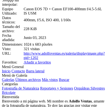
300ppp sin
interpolar:
Equipo
Canon EOS 7D + Canon EF100-400mm f/4.5-5.6L
Utilizado:
IS USM
Datos
400mm, f/5.6, ISO 400, 1/160s
técnicos:
Tamaño del
228 KiB
archivo:
Fecha
Junio 03, 2023
añadida:
Dimensiones:
1024 x 683 píxeles
Visto:
321 visitas
URL:
http://www.adolfoventas.es/galeria/displayimage.php?
pid=1202
Favoritos:
Añadir a favoritos
Menú General
Inicio
Contacto
Barra lateral
Menú de Galería
Galerías
Últimos archivos
Más vistos
Buscar
Categorías
Fotografía de Naturaleza
Reportajes y Sesiones
Orquídeas Silvestres
Bricolaje
Bienvenida
Bienvenido a mi página web. Mi nombre es
Adolfo Ventas
, amante
de la fotografía de naturaleza. Te doy las gracias por visitar este