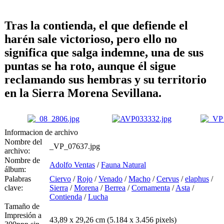
Tras la contienda, el que defiende el
harén sale victorioso, pero ello no
significa que salga indemne, una de sus
puntas se ha roto, aunque él sigue
reclamando sus hembras y su territorio
en la Sierra Morena Sevillana.
Informacion de archivo
Nombre del
_VP_07637.jpg
archivo:
Nombre de
Adolfo Ventas
/
Fauna Natural
álbum:
Palabras
Ciervo
/
Rojo
/
Venado
/
Macho
/
Cervus
/
elaphus
/
clave:
Sierra
/
Morena
/
Berrea
/
Cornamenta
/
Asta
/
Contienda
/
Lucha
Tamaño de
Impresión a
43,89 x 29,26 cm (5.184 x 3.456 pixels)