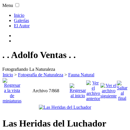
Menu
Inicio
Galerías
El Autor
. . Adolfo Ventas . .
Fotografiando La Naturaleza
Inicio
>
Fotografía de Naturaleza
>
Fauna Natural
Archivo 7/868
Las Heridas del Luchador