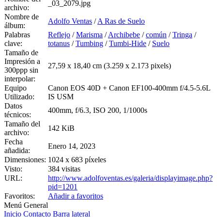
_03_2079.jpg
archivo:
Nombre de
Adolfo Ventas
/
A Ras de Suelo
álbum:
Palabras
Reflejo
/
Marisma
/
Archibebe
/
común
/
Tringa
/
clave:
totanus
/
Tumbing
/
Tumbi-Hide
/
Suelo
Tamaño de
Impresión a
27,59 x 18,40 cm (3.259 x 2.173 pixels)
300ppp sin
interpolar:
Equipo
Canon EOS 40D + Canon EF100-400mm f/4.5-5.6L
Utilizado:
IS USM
Datos
400mm, f/6.3, ISO 200, 1/1000s
técnicos:
Tamaño del
142 KiB
archivo:
Fecha
Enero 14, 2023
añadida:
Dimensiones:
1024 x 683 píxeles
Visto:
384 visitas
URL:
http://www.adolfoventas.es/galeria/displayimage.php?
pid=1201
Favoritos:
Añadir a favoritos
Menú General
Inicio
Contacto
Barra lateral