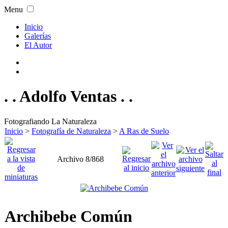
Menu
Inicio
Galerías
El Autor
. . Adolfo Ventas . .
Fotografiando La Naturaleza
Inicio
>
Fotografía de Naturaleza
>
A Ras de Suelo
Archivo 8/868
Archibebe Común