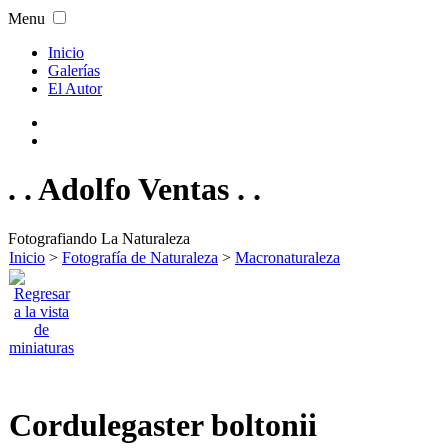
Menu
Inicio
Galerías
El Autor
. . Adolfo Ventas . .
Fotografiando La Naturaleza
Inicio
>
Fotografía de Naturaleza
>
Macronaturaleza
Cordulegaster boltonii