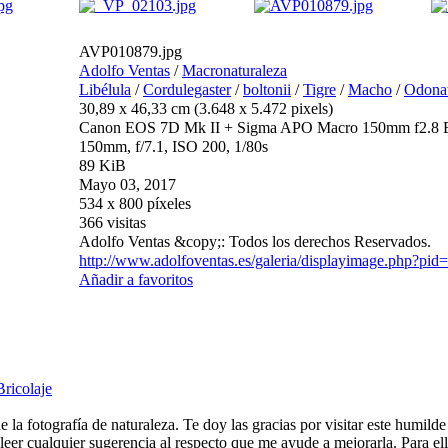
AVP010879.jpg
Adolfo Ventas
/
Macronaturaleza
Libélula
/
Cordulegaster
/
boltonii
/
Tigre
/
Macho
/
Odona
30,89 x 46,33 cm (3.648 x 5.472 pixels)
Canon EOS 7D Mk II + Sigma APO Macro 150mm f2.
150mm, f/7.1, ISO 200, 1/80s
89 KiB
Mayo 03, 2017
534 x 800 píxeles
366 visitas
Adolfo Ventas &copy;: Todos los derechos Reservados.
http://www.adolfoventas.es/galeria/displayimage.php?pid
Añadir a favoritos
Bricolaje
e la fotografía de naturaleza. Te doy las gracias por visitar este humild
eer cualquier sugerencia al respecto que me ayude a mejorarla. Para ell