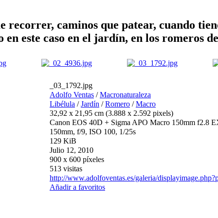
e recorrer, caminos que patear, cuando tiene
 en este caso en el jardín, en los romeros de
_03_1792.jpg
Adolfo Ventas
/
Macronaturaleza
Libélula
/
Jardín
/
Romero
/
Macro
32,92 x 21,95 cm (3.888 x 2.592 pixels)
Canon EOS 40D + Sigma APO Macro 150mm f2.8
150mm, f/9, ISO 100, 1/25s
129 KiB
Julio 12, 2010
900 x 600 píxeles
513 visitas
http://www.adolfoventas.es/galeria/displayimage.php
Añadir a favoritos